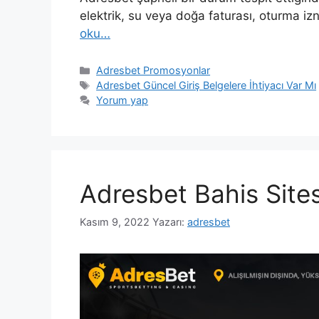
elektrik, su veya doğa faturası, oturma izn
oku…
Kategoriler
Adresbet Promosyonlar
Etiketler
Adresbet Güncel Giriş Belgelere İhtiyacı Var Mı
Yorum yap
Adresbet Bahis Sites
Kasım 9, 2022
Yazarı:
adresbet