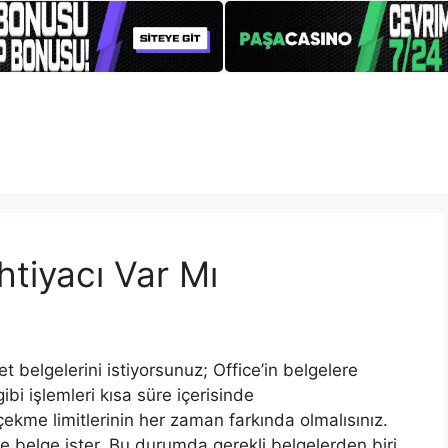
htiyacı Var Mı
 belgelerini istiyorsunuz; Office’in belgelere
ibi işlemleri kısa süre içerisinde
çekme limitlerinin her zaman farkında olmalısınız.
e belge ister. Bu durumda gerekli belgelerden biri