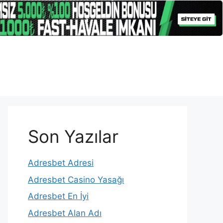
Son Yazılar
Adresbet Adresi
Adresbet Casino Yasağı
Adresbet En İyi
Adresbet Alan Adı