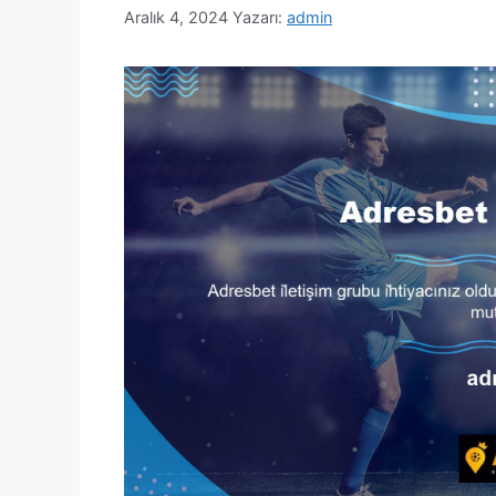
Aralık 4, 2024
Yazarı:
admin