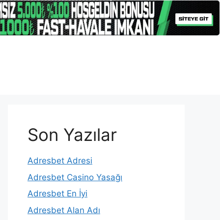
Son Yazılar
Adresbet Adresi
Adresbet Casino Yasağı
Adresbet En İyi
Adresbet Alan Adı