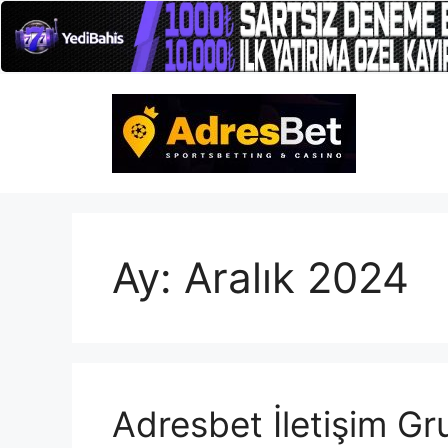
İçeriğe
atla
Ay:
Aralık 2024
Adresbet İletişim Gr