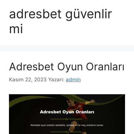
adresbet güvenlir
mi
Adresbet Oyun Oranları
Kasım 22, 2023
Yazarı:
admin