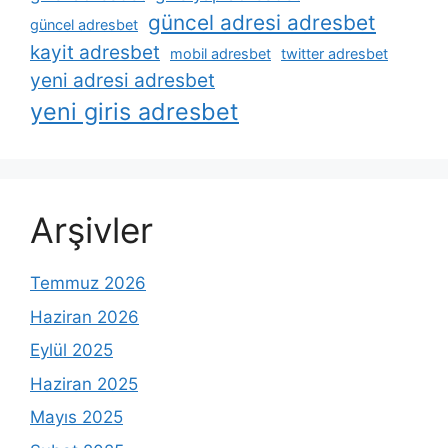
güncel adresi adresbet
güncel adresbet
kayit adresbet
mobil adresbet
twitter adresbet
yeni adresi adresbet
yeni giris adresbet
Arşivler
Temmuz 2026
Haziran 2026
Eylül 2025
Haziran 2025
Mayıs 2025