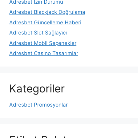
Adresbet İzin Durumu
Adresbet Blackjack Doğrulama
Adresbet Güncelleme Haberi
Adresbet Slot Sağlayıcı
Adresbet Mobil Seçenekler
Adresbet Casino Tasarımlar
Kategoriler
Adresbet Promosyonlar