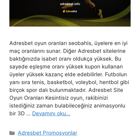
Adresbet oyun oranları seobahis, üyelere en iyi
maç oranlarını sunar. Diğer Adresbet sitelerine
baktığınızda isabet oranı oldukça yüksek. Bu
sayede eşleşme oranı yüksek kupon kullanan
üyeler yüksek kazanç elde edebilirler. Futbolun
yanı sıra tenis, basketbol, ​​voleybol, hentbol gibi
birçok spor dalı bulunmaktadır. Adresbet Site
Oyun Oranları Kesintisiz oyun, rakibinizi
istediğiniz zaman bulabileceğiniz animasyonlu
bir 3D …
Devamını oku…
Kategoriler
Adresbet Promosyonlar