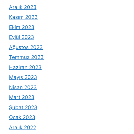
Aralık 2023
Kasım 2023
Ekim 2023
Eylül 2023
Ağustos 2023
Temmuz 2023
Haziran 2023
Mayıs 2023
Nisan 2023
Mart 2023
Şubat 2023
Ocak 2023
Aralık 2022