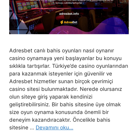
Adresbet canlı bahis oyunları nasıl oynanır
casino oynamaya yeni başlayanlar bu konuyu
sıklıkla tartışırlar. Türkiye’de casino oyunlarından
para kazanmak isteyenler için güvenilir ve
Adresbet hizmetler sunan birçok çevrimiçi
casino sitesi bulunmaktadır. Nerede olursanız
olun siteye giriş yaparak kendinizi
geliştirebilirsiniz. Bir bahis sitesine üye olmak
size oyun oynama konusunda önemli bir
deneyim kazandıracaktır. Öncelikle bahis
sitesine …
Devamını oku…