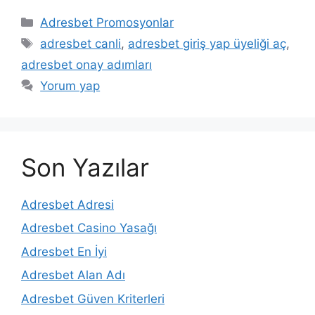
Kategoriler
Adresbet Promosyonlar
Etiketler
adresbet canli
,
adresbet giriş yap üyeliği aç
,
adresbet onay adımları
Yorum yap
Son Yazılar
Adresbet Adresi
Adresbet Casino Yasağı
Adresbet En İyi
Adresbet Alan Adı
Adresbet Güven Kriterleri