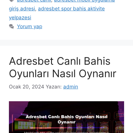
giriş adresi
,
adresbet spor bahis aktivite
yelpazesi
Yorum yap
Adresbet Canlı Bahis
Oyunları Nasıl Oynanır
Ocak 20, 2024
Yazarı:
admin