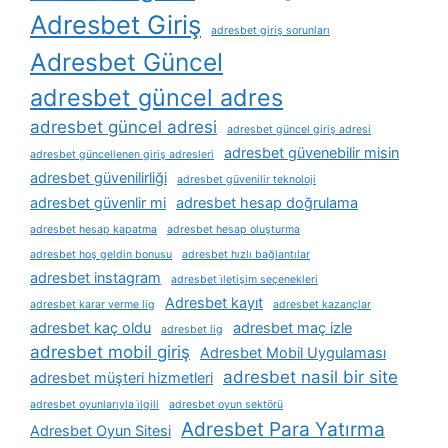
Adresbet Giriş
adresbet giriş sorunları
Adresbet Güncel
adresbet güncel adres
adresbet güncel adresi
adresbet güncel giriş adresi
adresbet güvenebilir misin
adresbet güncellenen giriş adresleri
adresbet güvenilirliği
adresbet güvenilir teknoloji
adresbet güvenlir mi
adresbet hesap doğrulama
adresbet hesap kapatma
adresbet hesap oluşturma
adresbet hoş geldin bonusu
adresbet hızlı bağlantılar
adresbet instagram
adresbet i̇letişim seçenekleri
Adresbet kayıt
adresbet karar verme lig
adresbet kazançlar
adresbet kaç oldu
adresbet maç izle
adresbet lig
adresbet mobil giriş
Adresbet Mobil Uygulaması
adresbet nasil bir site
adresbet müşteri hizmetleri
adresbet oyunlarıyla i̇lgili
adresbet oyun sektörü
Adresbet Para Yatırma
Adresbet Oyun Sitesi