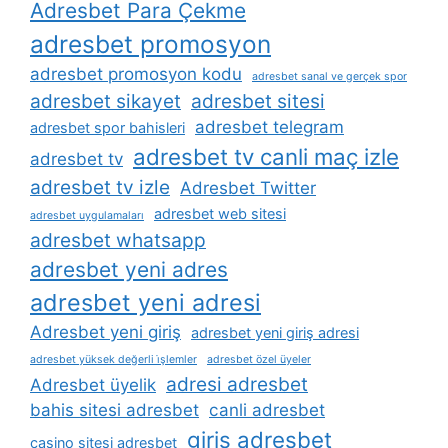
Adresbet Para Çekme
adresbet promosyon
adresbet promosyon kodu
adresbet sanal ve gerçek spor
adresbet sikayet
adresbet sitesi
adresbet telegram
adresbet spor bahisleri
adresbet tv canli maç izle
adresbet tv
adresbet tv izle
Adresbet Twitter
adresbet web sitesi
adresbet uygulamaları
adresbet whatsapp
adresbet yeni adres
adresbet yeni adresi
Adresbet yeni giriş
adresbet yeni giriş adresi
adresbet yüksek değerli i̇şlemler
adresbet özel üyeler
adresi adresbet
Adresbet üyelik
bahis sitesi adresbet
canli adresbet
giris adresbet
casino sitesi adresbet