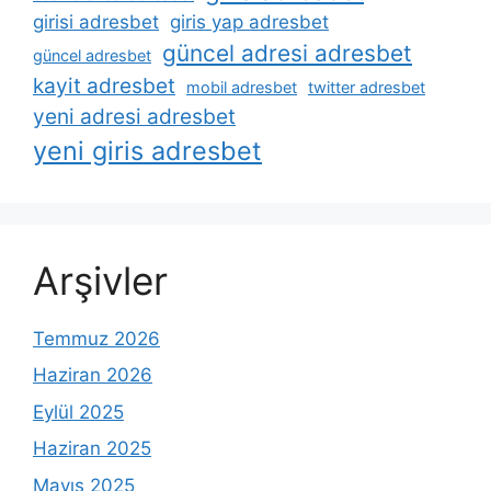
girisi adresbet
giris yap adresbet
güncel adresi adresbet
güncel adresbet
kayit adresbet
mobil adresbet
twitter adresbet
yeni adresi adresbet
yeni giris adresbet
Arşivler
Temmuz 2026
Haziran 2026
Eylül 2025
Haziran 2025
Mayıs 2025