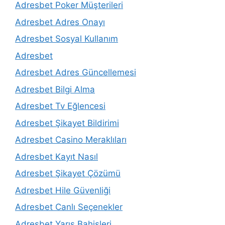
Adresbet Poker Müşterileri
Adresbet Adres Onayı
Adresbet Sosyal Kullanım
Adresbet
Adresbet Adres Güncellemesi
Adresbet Bilgi Alma
Adresbet Tv Eğlencesi
Adresbet Şikayet Bildirimi
Adresbet Casino Meraklıları
Adresbet Kayıt Nasıl
Adresbet Şikayet Çözümü
Adresbet Hile Güvenliği
Adresbet Canlı Seçenekler
Adresbet Yarış Bahisleri