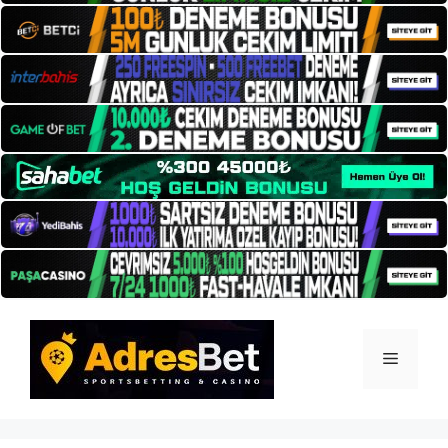
İçeriğe
atla
Menü