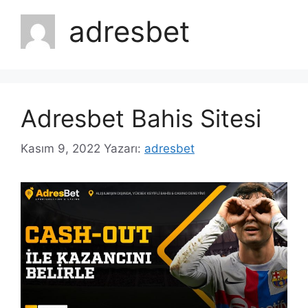
adresbet
Adresbet Bahis Sitesi
Kasım 9, 2022
Yazarı:
adresbet