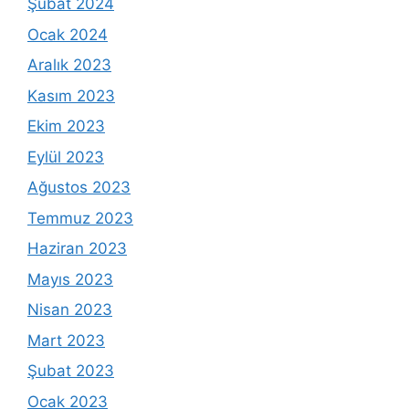
Şubat 2024
Ocak 2024
Aralık 2023
Kasım 2023
Ekim 2023
Eylül 2023
Ağustos 2023
Temmuz 2023
Haziran 2023
Mayıs 2023
Nisan 2023
Mart 2023
Şubat 2023
Ocak 2023