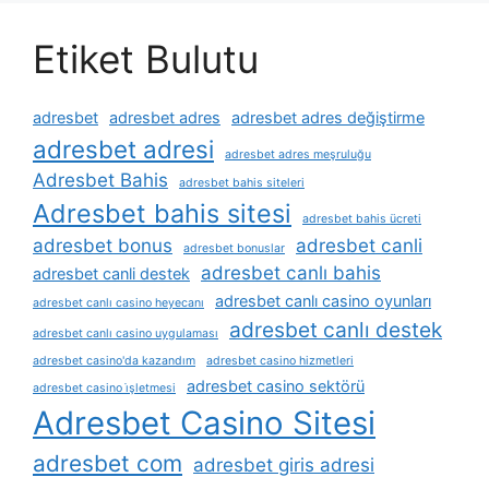
Etiket Bulutu
adresbet
adresbet adres
adresbet adres değiştirme
adresbet adresi
adresbet adres meşruluğu
Adresbet Bahis
adresbet bahis siteleri
Adresbet bahis sitesi
adresbet bahis ücreti
adresbet bonus
adresbet canli
adresbet bonuslar
adresbet canlı bahis
adresbet canli destek
adresbet canlı casino oyunları
adresbet canlı casino heyecanı
adresbet canlı destek
adresbet canlı casino uygulaması
adresbet casino'da kazandım
adresbet casino hizmetleri
adresbet casino sektörü
adresbet casino i̇şletmesi
Adresbet Casino Sitesi
adresbet com
adresbet giris adresi