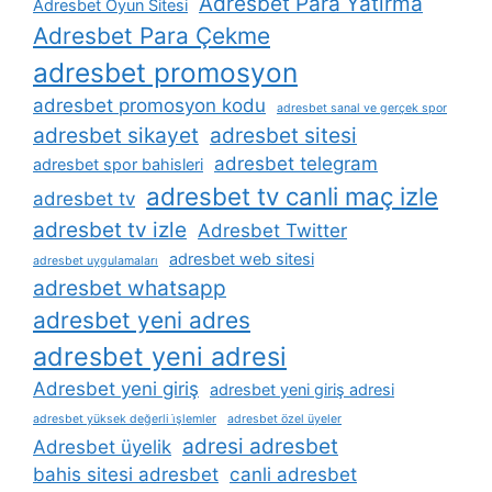
Adresbet Para Yatırma
Adresbet Oyun Sitesi
Adresbet Para Çekme
adresbet promosyon
adresbet promosyon kodu
adresbet sanal ve gerçek spor
adresbet sikayet
adresbet sitesi
adresbet telegram
adresbet spor bahisleri
adresbet tv canli maç izle
adresbet tv
adresbet tv izle
Adresbet Twitter
adresbet web sitesi
adresbet uygulamaları
adresbet whatsapp
adresbet yeni adres
adresbet yeni adresi
Adresbet yeni giriş
adresbet yeni giriş adresi
adresbet yüksek değerli i̇şlemler
adresbet özel üyeler
adresi adresbet
Adresbet üyelik
bahis sitesi adresbet
canli adresbet