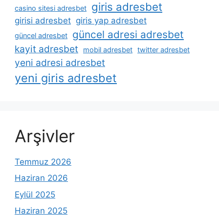
giris adresbet
casino sitesi adresbet
girisi adresbet
giris yap adresbet
güncel adresi adresbet
güncel adresbet
kayit adresbet
mobil adresbet
twitter adresbet
yeni adresi adresbet
yeni giris adresbet
Arşivler
Temmuz 2026
Haziran 2026
Eylül 2025
Haziran 2025