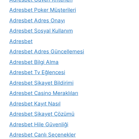
Adresbet Poker Müşterileri
Adresbet Adres Onayı
Adresbet Sosyal Kullanım
Adresbet
Adresbet Adres Güncellemesi
Adresbet Bilgi Alma
Adresbet Tv Eğlencesi
Adresbet Şikayet Bildirimi
Adresbet Casino Meraklıları
Adresbet Kayıt Nasıl
Adresbet Şikayet Çözümü
Adresbet Hile Güvenliği
Adresbet Canlı Seçenekler