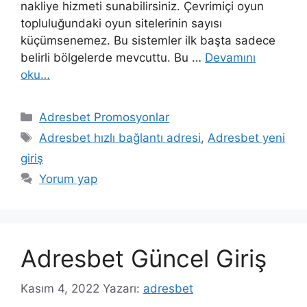
nakliye hizmeti sunabilirsiniz. Çevrimiçi oyun
topluluğundaki oyun sitelerinin sayısı
küçümsenemez. Bu sistemler ilk başta sadece
belirli bölgelerde mevcuttu. Bu …
Devamını
oku…
Kategoriler
Adresbet Promosyonlar
Etiketler
Adresbet hızlı bağlantı adresi
,
Adresbet yeni
giriş
Yorum yap
Adresbet Güncel Giriş
Kasım 4, 2022
Yazarı:
adresbet