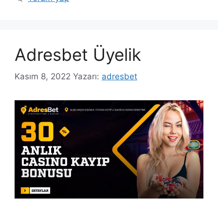
Adresbet Üyelik
Kasım 8, 2022
Yazarı:
adresbet