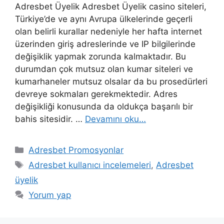
Adresbet Üyelik Adresbet Üyelik casino siteleri,
Türkiye’de ve aynı Avrupa ülkelerinde geçerli
olan belirli kurallar nedeniyle her hafta internet
üzerinden giriş adreslerinde ve IP bilgilerinde
değişiklik yapmak zorunda kalmaktadır. Bu
durumdan çok mutsuz olan kumar siteleri ve
kumarhaneler mutsuz olsalar da bu prosedürleri
devreye sokmaları gerekmektedir. Adres
değişikliği konusunda da oldukça başarılı bir
bahis sitesidir. …
Devamını oku…
Kategoriler
Adresbet Promosyonlar
Etiketler
Adresbet kullanıcı incelemeleri
,
Adresbet
üyelik
Yorum yap