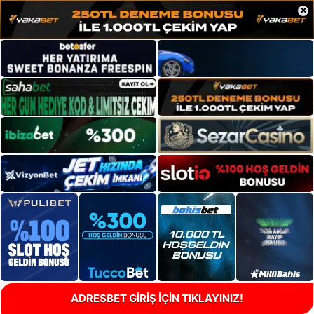
×
ADRESBET GİRİŞ İÇİN TIKLAYINIZ!