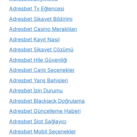
Adresbet Tv Eğlencesi
Adresbet Şikayet Bildirimi
Adresbet Casino Meraklıları
Adresbet Kayıt Nasıl
Adresbet Şikayet Çözümü
Adresbet Hile Güvenliği
Adresbet Canlı Seçenekler
Adresbet Yarış Bahisleri
Adresbet İzin Durumu
Adresbet Blackjack Doğrulama
Adresbet Güncelleme Haberi
Adresbet Slot Sağlayıcı
Adresbet Mobil Seçenekler