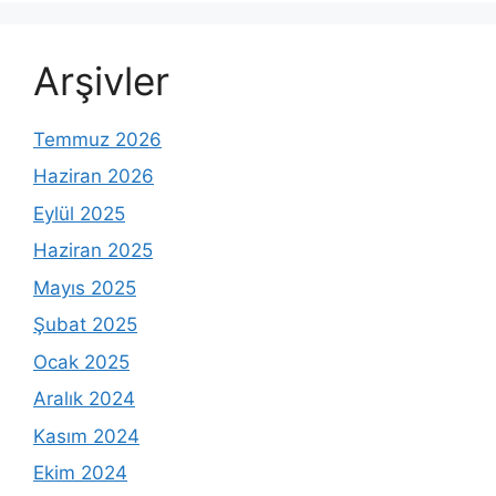
Arşivler
Temmuz 2026
Haziran 2026
Eylül 2025
Haziran 2025
Mayıs 2025
Şubat 2025
Ocak 2025
Aralık 2024
Kasım 2024
Ekim 2024