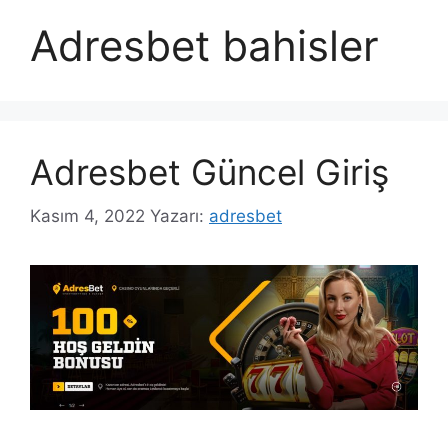
Adresbet bahisler
Adresbet Güncel Giriş
Kasım 4, 2022
Yazarı:
adresbet