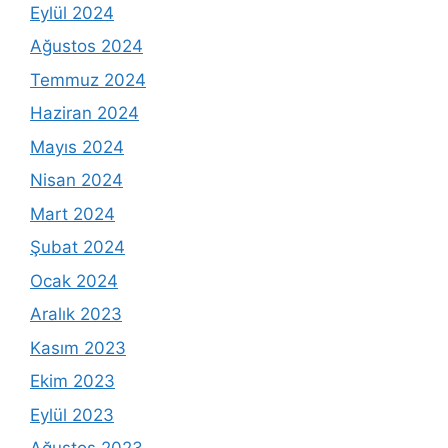
Eylül 2024
Ağustos 2024
Temmuz 2024
Haziran 2024
Mayıs 2024
Nisan 2024
Mart 2024
Şubat 2024
Ocak 2024
Aralık 2023
Kasım 2023
Ekim 2023
Eylül 2023