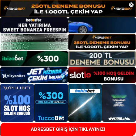
×
ADRESBET GİRİŞ İÇİN TIKLAYINIZ!