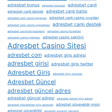
adresbet bonus
adresbet canli
adresbet bonuslar
adresbet canlı bahis
adresbet canli destek
adresbet canlı casino oyunları
adresbet canlı casino heyecanı
adresbet canlı destek
adresbet canlı casino uygulaması
adresbet casino'da kazandım
adresbet casino hizmetleri
adresbet casino sektörü
adresbet casino i̇şletmesi
Adresbet Casino Sitesi
adresbet com
adresbet giris adresi
adresbet girisi
adresbet giris twitter
Adresbet Giriş
adresbet giriş sorunları
Adresbet Güncel
adresbet güncel adres
adresbet güncel adresi
adresbet güncel giriş adresi
adresbet güvenebilir misin
adresbet güncellenen giriş adresleri
adresbet güvenilirliği
adresbet güvenilir teknoloji