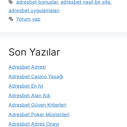
Etiketler
adresbet bonuslar
,
adresbet nasil bir site
,
adresbet uygulamaları
Yorum yap
Son Yazılar
Adresbet Adresi
Adresbet Casino Yasağı
Adresbet En İyi
Adresbet Alan Adı
Adresbet Güven Kriterleri
Adresbet Poker Müşterileri
Adresbet Adres Onayı