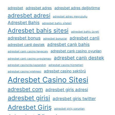
adresbet
adresbet adres
adresbet adres değiştirme
adresbet adresi
adresbet adres meşruluğu
Adresbet Bahis
adresbet bahis siteleri
Adresbet bahis sitesi
adresbet bahis ücreti
adresbet bonus
adresbet canli
adresbet bonuslar
adresbet canlı bahis
adresbet canli destek
adresbet canlı casino oyunları
adresbet canlı casino heyecanı
adresbet canlı destek
adresbet canlı casino uygulaması
adresbet casino'da kazandım
adresbet casino hizmetleri
adresbet casino sektörü
adresbet casino i̇şletmesi
Adresbet Casino Sitesi
adresbet com
adresbet giris adresi
adresbet girisi
adresbet giris twitter
Adresbet Giriş
adresbet giriş sorunları