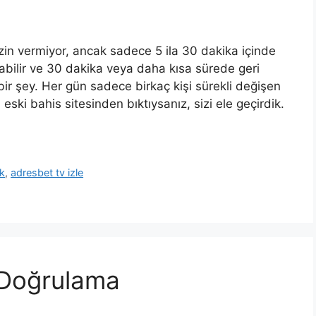
in vermiyor, ancak sadece 5 ila 30 dakika içinde
arabilir ve 30 dakika veya daha kısa sürede geri
 bir şey. Her gün sadece birkaç kişi sürekli değişen
eski bahis sitesinden bıktıysanız, sizi ele geçirdik.
ık
,
adresbet tv izle
 Doğrulama