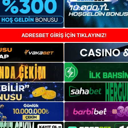
ADRESBET GİRİŞ İÇİN TIKLAYINIZ!