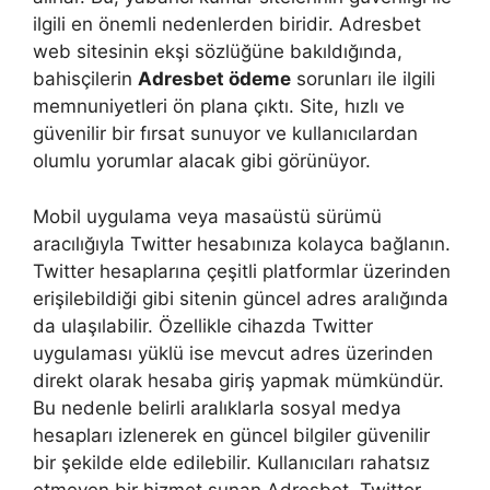
ilgili en önemli nedenlerden biridir. Adresbet
web sitesinin ekşi sözlüğüne bakıldığında,
bahisçilerin
Adresbet ödeme
sorunları ile ilgili
memnuniyetleri ön plana çıktı. Site, hızlı ve
güvenilir bir fırsat sunuyor ve kullanıcılardan
olumlu yorumlar alacak gibi görünüyor.
Mobil uygulama veya masaüstü sürümü
aracılığıyla Twitter hesabınıza kolayca bağlanın.
Twitter hesaplarına çeşitli platformlar üzerinden
erişilebildiği gibi sitenin güncel adres aralığında
da ulaşılabilir. Özellikle cihazda Twitter
uygulaması yüklü ise mevcut adres üzerinden
direkt olarak hesaba giriş yapmak mümkündür.
Bu nedenle belirli aralıklarla sosyal medya
hesapları izlenerek en güncel bilgiler güvenilir
bir şekilde elde edilebilir. Kullanıcıları rahatsız
etmeyen bir hizmet sunan Adresbet, Twitter