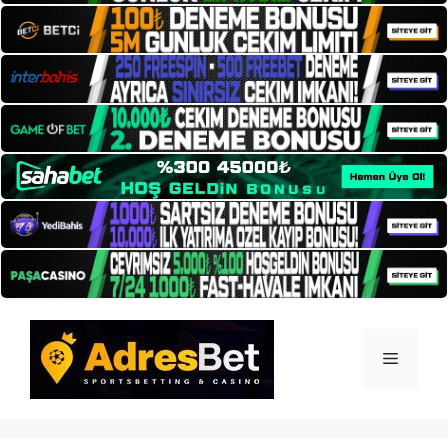
İçeriğe
atla
Menü