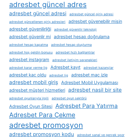
adresbet güncel adres
adresbet güncel adresi
adresbet güncel giriş adresi
adresbet güvenebilir misin
adresbet güncellenen giriş adresleri
adresbet güvenilirliği
adresbet güvenilir teknoloji
adresbet güvenlir mi
adresbet hesap doğrulama
adresbet hesap kapatma
adresbet hesap oluşturma
adresbet hoş geldin bonusu
adresbet hızlı bağlantılar
adresbet instagram
adresbet i̇letişim seçenekleri
Adresbet kayıt
adresbet karar verme lig
adresbet kazançlar
adresbet kaç oldu
adresbet maç izle
adresbet lig
adresbet mobil giriş
Adresbet Mobil Uygulaması
adresbet nasil bir site
adresbet müşteri hizmetleri
adresbet oyunlarıyla i̇lgili
adresbet oyun sektörü
Adresbet Para Yatırma
Adresbet Oyun Sitesi
Adresbet Para Çekme
adresbet promosyon
adresbet promosyon kodu
adresbet sanal ve gerçek spor