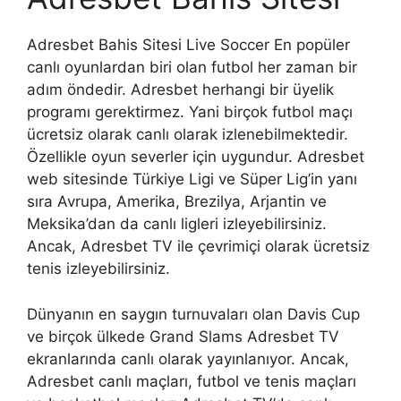
Adresbet Bahis Sitesi Live Soccer En popüler
canlı oyunlardan biri olan futbol her zaman bir
adım öndedir. Adresbet herhangi bir üyelik
programı gerektirmez. Yani birçok futbol maçı
ücretsiz olarak canlı olarak izlenebilmektedir.
Özellikle oyun severler için uygundur. Adresbet
web sitesinde Türkiye Ligi ve Süper Lig’in yanı
sıra Avrupa, Amerika, Brezilya, Arjantin ve
Meksika’dan da canlı ligleri izleyebilirsiniz.
Ancak, Adresbet TV ile çevrimiçi olarak ücretsiz
tenis izleyebilirsiniz.
Dünyanın en saygın turnuvaları olan Davis Cup
ve birçok ülkede Grand Slams Adresbet TV
ekranlarında canlı olarak yayınlanıyor. Ancak,
Adresbet canlı maçları, futbol ve tenis maçları