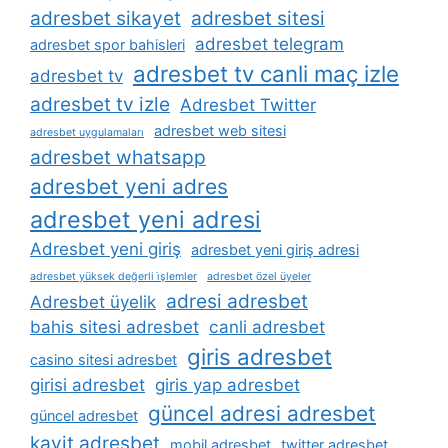
adresbet sikayet
adresbet sitesi
adresbet telegram
adresbet spor bahisleri
adresbet tv canli maç izle
adresbet tv
adresbet tv izle
Adresbet Twitter
adresbet web sitesi
adresbet uygulamaları
adresbet whatsapp
adresbet yeni adres
adresbet yeni adresi
Adresbet yeni giriş
adresbet yeni giriş adresi
adresbet yüksek değerli i̇şlemler
adresbet özel üyeler
adresi adresbet
Adresbet üyelik
bahis sitesi adresbet
canli adresbet
giris adresbet
casino sitesi adresbet
girisi adresbet
giris yap adresbet
güncel adresi adresbet
güncel adresbet
kayit adresbet
mobil adresbet
twitter adresbet