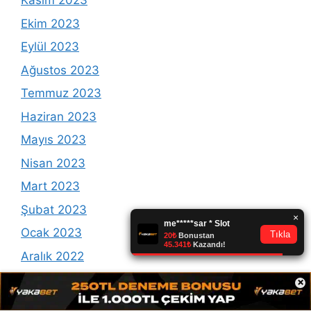
Kasım 2023
Ekim 2023
Eylül 2023
Ağustos 2023
Temmuz 2023
Haziran 2023
Mayıs 2023
Nisan 2023
Mart 2023
Şubat 2023
Ocak 2023
Aralık 2022
Kasım 2022
×