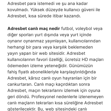
Adresbet para istemedi ve şu ana kadar
kovulmadı. Yüksek düzeyde kullanıcı güveni ile
Adresbet, kısa sürede itibar kazandı.
Adresbet canlı maç nedir
futbol, ​​voleybol veya
diğer sporları yurt dışında veya yurt içinde
oynanır oynanmaz yayınlayan, kullanıcılarından
herhangi bir para veya karşılık beklemeden
yayın yapan bir web sitesidir. Adresbet
kullanıcılarının favori özelliği, ücretsiz HD maçları
ödemeden izleme yeteneğidir. Günümüzün
fahiş fiyatlı abonelikleriyle karşılaştırıldığında
Adresbet, kârsız canlı oyun hayranları için bir
cankurtaran. Canlı maçı kaçırdıktan sonra
Adresbet, maçın tekrarlarını izlemek için oyuna
geri döndü. Profesyonel nedenlerle izlenemeyen
canlı maçların tekrarları kısa süreliğine Adresbet
gösterilecektir. Bu, web sitesindeki canlı