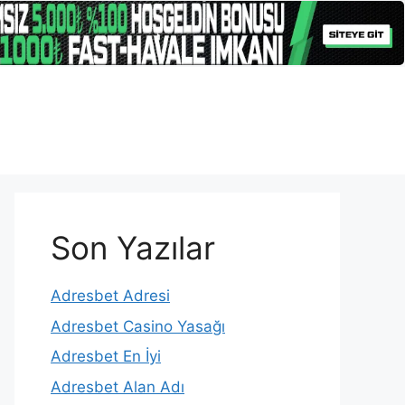
Son Yazılar
Adresbet Adresi
Adresbet Casino Yasağı
Adresbet En İyi
Adresbet Alan Adı