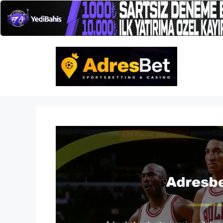
İçeriğe
atla