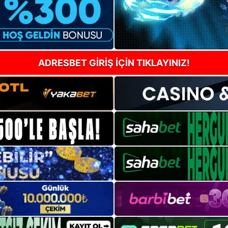
ADRESBET GİRİŞ İÇİN TIKLAYINIZ!