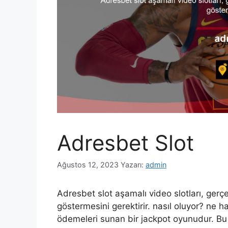
Adresbet Slot
Ağustos 12, 2023
Yazarı:
admin
Adresbet slot aşamalı video slotları, ger
göstermesini gerektirir. nasıl oluyor? ne 
ödemeleri sunan bir jackpot oyunudur. Bu 