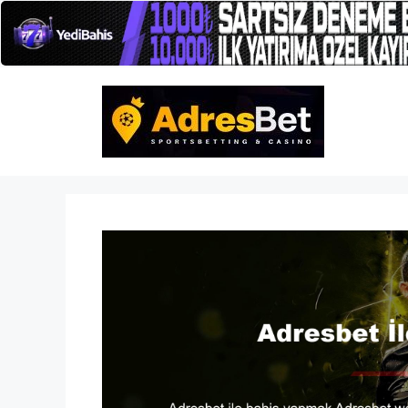
İçeriğe
atla