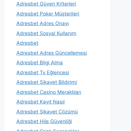
Adresbet Güven Kriterleri
Adresbet Poker Müşterileri
Adresbet Adres Onayı
Adresbet Sosyal Kullanım
Adresbet
Adresbet Adres Güncellemesi
Adresbet Bilgi Alma
Adresbet Tv Eğlencesi
Adresbet Şikayet Bildirimi
Adresbet Casino Meraklıları
Adresbet Kayıt Nasıl
Adresbet Şikayet Çözümü
Adresbet Hile Güvenliği