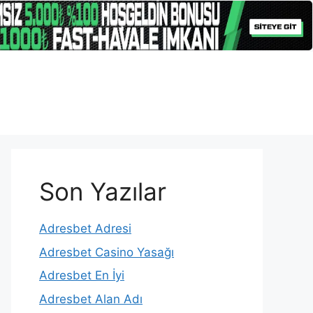
Son Yazılar
Adresbet Adresi
Adresbet Casino Yasağı
Adresbet En İyi
Adresbet Alan Adı