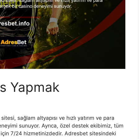
his Yapmak
tesi, sağlam altyapısı ve hızlı yatırım ve para
eneyimi sunuyor. Ayrıca, özel destek ekibimiz, tüm
 için 7/24 hizmetinizdedir. Adresbet sitesindeki