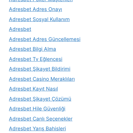
Adresbet Adres Onayı
Adresbet Sosyal Kullanım
Adresbet
Adresbet Adres Güncellemesi
Adresbet Bilgi Alma
Adresbet Tv Eğlencesi
Adresbet Şikayet Bildirimi
Adresbet Casino Meraklıları
Adresbet Kayıt Nasıl
Adresbet Şikayet Çözümü
Adresbet Hile Güvenliği
Adresbet Canlı Seçenekler
Adresbet Yarış Bahisleri