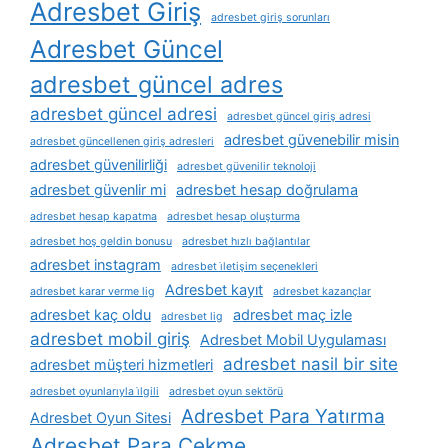
Adresbet Giriş
adresbet giriş sorunları
Adresbet Güncel
adresbet güncel adres
adresbet güncel adresi
adresbet güncel giriş adresi
adresbet güvenebilir misin
adresbet güncellenen giriş adresleri
adresbet güvenilirliği
adresbet güvenilir teknoloji
adresbet güvenlir mi
adresbet hesap doğrulama
adresbet hesap kapatma
adresbet hesap oluşturma
adresbet hoş geldin bonusu
adresbet hızlı bağlantılar
adresbet instagram
adresbet i̇letişim seçenekleri
Adresbet kayıt
adresbet karar verme lig
adresbet kazançlar
adresbet kaç oldu
adresbet maç izle
adresbet lig
adresbet mobil giriş
Adresbet Mobil Uygulaması
adresbet nasil bir site
adresbet müşteri hizmetleri
adresbet oyunlarıyla i̇lgili
adresbet oyun sektörü
Adresbet Para Yatırma
Adresbet Oyun Sitesi
Adresbet Para Çekme