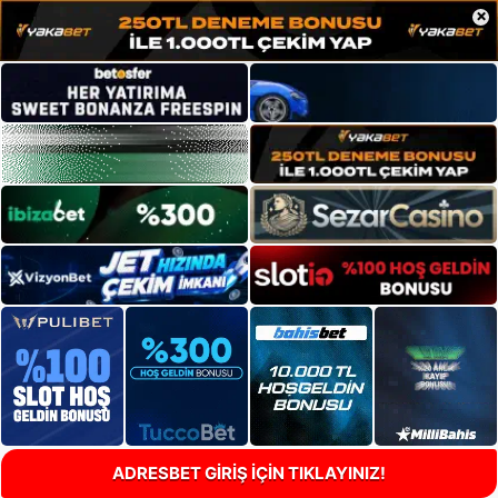
×
ADRESBET GİRİŞ İÇİN TIKLAYINIZ!