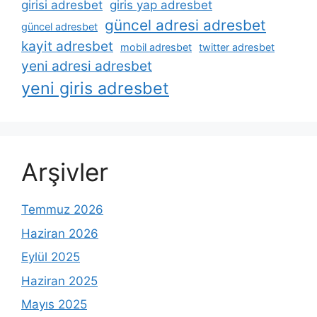
girisi adresbet
giris yap adresbet
güncel adresi adresbet
güncel adresbet
kayit adresbet
mobil adresbet
twitter adresbet
yeni adresi adresbet
yeni giris adresbet
Arşivler
Temmuz 2026
Haziran 2026
Eylül 2025
Haziran 2025
Mayıs 2025