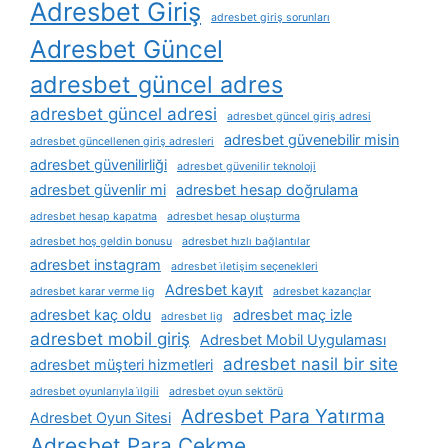
Adresbet Giriş
adresbet giriş sorunları
Adresbet Güncel
adresbet güncel adres
adresbet güncel adresi
adresbet güncel giriş adresi
adresbet güvenebilir misin
adresbet güncellenen giriş adresleri
adresbet güvenilirliği
adresbet güvenilir teknoloji
adresbet güvenlir mi
adresbet hesap doğrulama
adresbet hesap kapatma
adresbet hesap oluşturma
adresbet hoş geldin bonusu
adresbet hızlı bağlantılar
adresbet instagram
adresbet i̇letişim seçenekleri
Adresbet kayıt
adresbet karar verme lig
adresbet kazançlar
adresbet kaç oldu
adresbet maç izle
adresbet lig
adresbet mobil giriş
Adresbet Mobil Uygulaması
adresbet nasil bir site
adresbet müşteri hizmetleri
adresbet oyunlarıyla i̇lgili
adresbet oyun sektörü
Adresbet Para Yatırma
Adresbet Oyun Sitesi
Adresbet Para Çekme