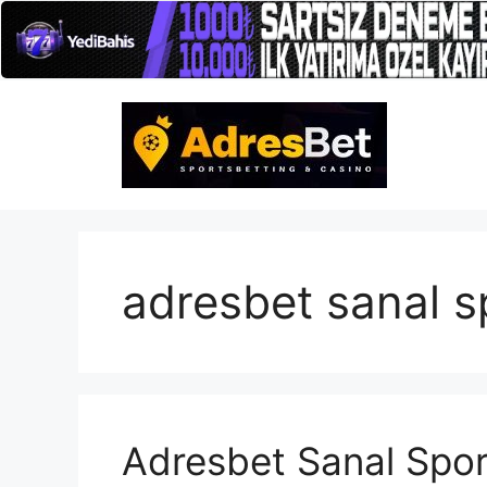
İçeriğe
atla
adresbet sanal sp
Adresbet Sanal Spor