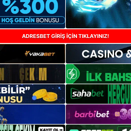
ADRESBET GİRİŞ İÇİN TIKLAYINIZ!