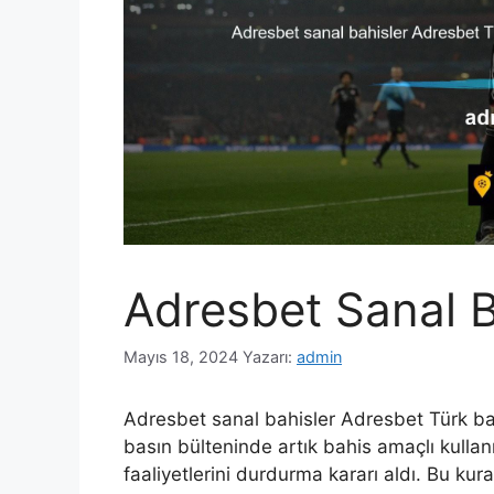
Adresbet Sanal B
Mayıs 18, 2024
Yazarı:
admin
Adresbet sanal bahisler Adresbet Türk b
basın bülteninde artık bahis amaçlı kullan
faaliyetlerini durdurma kararı aldı. Bu kura