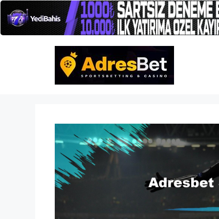
İçeriğe
atla