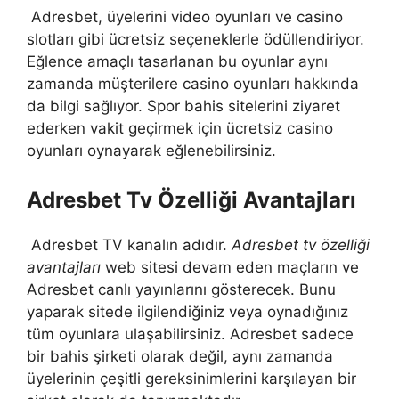
Adresbet, üyelerini video oyunları ve casino
slotları gibi ücretsiz seçeneklerle ödüllendiriyor.
Eğlence amaçlı tasarlanan bu oyunlar aynı
zamanda müşterilere casino oyunları hakkında
da bilgi sağlıyor. Spor bahis sitelerini ziyaret
ederken vakit geçirmek için ücretsiz casino
oyunları oynayarak eğlenebilirsiniz.
Adresbet Tv Özelliği Avantajları
Adresbet TV kanalın adıdır.
Adresbet tv özelliği
avantajları
web sitesi devam eden maçların ve
Adresbet canlı yayınlarını gösterecek. Bunu
yaparak sitede ilgilendiğiniz veya oynadığınız
tüm oyunlara ulaşabilirsiniz. Adresbet sadece
bir bahis şirketi olarak değil, aynı zamanda
üyelerinin çeşitli gereksinimlerini karşılayan bir