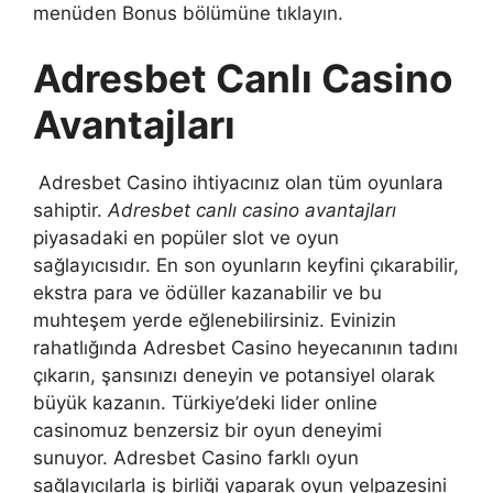
menüden Bonus bölümüne tıklayın.
Adresbet Canlı Casino
Avantajları
Adresbet Casino ihtiyacınız olan tüm oyunlara
sahiptir.
Adresbet canlı casino avantajları
piyasadaki en popüler slot ve oyun
sağlayıcısıdır. En son oyunların keyfini çıkarabilir,
ekstra para ve ödüller kazanabilir ve bu
muhteşem yerde eğlenebilirsiniz. Evinizin
rahatlığında Adresbet Casino heyecanının tadını
çıkarın, şansınızı deneyin ve potansiyel olarak
büyük kazanın. Türkiye’deki lider online
casinomuz benzersiz bir oyun deneyimi
sunuyor. Adresbet Casino farklı oyun
sağlayıcılarla iş birliği yaparak oyun yelpazesini