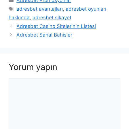
Adresbet Promosyonlar
Etiketler
adresbet avantajları
,
adresbet oyunları
hakkında
,
adresbet sikayet
Adresbet Casino Sitelerinin Listesi
Adresbet Sanal Bahisler
Yorum yapın
Yorum