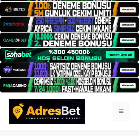
İçeriğe
atla
Menü