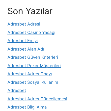
Son Yazılar
Adresbet Adresi
Adresbet Casino Yasağı
Adresbet En İyi
Adresbet Alan Adı
Adresbet Güven Kriterleri
Adresbet Poker Müşterileri
Adresbet Adres Onayı
Adresbet Sosyal Kullanım
Adresbet
Adresbet Adres Güncellemesi
Adresbet Bilgi Alma