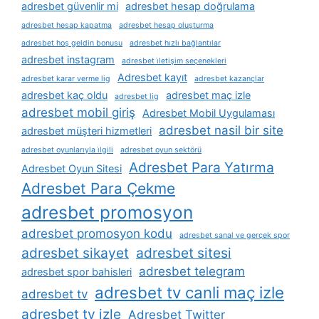
adresbet güvenlir mi
adresbet hesap doğrulama
adresbet hesap kapatma
adresbet hesap oluşturma
adresbet hoş geldin bonusu
adresbet hızlı bağlantılar
adresbet instagram
adresbet i̇letişim seçenekleri
Adresbet kayıt
adresbet karar verme lig
adresbet kazançlar
adresbet kaç oldu
adresbet maç izle
adresbet lig
adresbet mobil giriş
Adresbet Mobil Uygulaması
adresbet nasil bir site
adresbet müşteri hizmetleri
adresbet oyunlarıyla i̇lgili
adresbet oyun sektörü
Adresbet Para Yatırma
Adresbet Oyun Sitesi
Adresbet Para Çekme
adresbet promosyon
adresbet promosyon kodu
adresbet sanal ve gerçek spor
adresbet sikayet
adresbet sitesi
adresbet telegram
adresbet spor bahisleri
adresbet tv canli maç izle
adresbet tv
adresbet tv izle
Adresbet Twitter