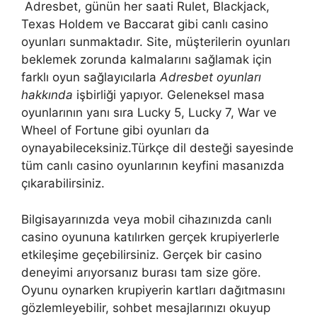
Adresbet, günün her saati Rulet, Blackjack,
Texas Holdem ve Baccarat gibi canlı casino
oyunları sunmaktadır. Site, müşterilerin oyunları
beklemek zorunda kalmalarını sağlamak için
farklı oyun sağlayıcılarla
Adresbet oyunları
hakkında
işbirliği yapıyor. Geleneksel masa
oyunlarının yanı sıra Lucky 5, Lucky 7, War ve
Wheel of Fortune gibi oyunları da
oynayabileceksiniz.Türkçe dil desteği sayesinde
tüm canlı casino oyunlarının keyfini masanızda
çıkarabilirsiniz.
Bilgisayarınızda veya mobil cihazınızda canlı
casino oyununa katılırken gerçek krupiyerlerle
etkileşime geçebilirsiniz. Gerçek bir casino
deneyimi arıyorsanız burası tam size göre.
Oyunu oynarken krupiyerin kartları dağıtmasını
gözlemleyebilir, sohbet mesajlarınızı okuyup