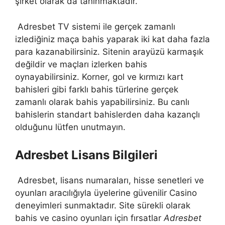
şirket olarak da tanınmaktadır.
Adresbet TV sistemi ile gerçek zamanlı
izlediğiniz maça bahis yaparak iki kat daha fazla
para kazanabilirsiniz. Sitenin arayüzü karmaşık
değildir ve maçları izlerken bahis
oynayabilirsiniz. Korner, gol ve kırmızı kart
bahisleri gibi farklı bahis türlerine gerçek
zamanlı olarak bahis yapabilirsiniz. Bu canlı
bahislerin standart bahislerden daha kazançlı
olduğunu lütfen unutmayın.
Adresbet Lisans Bilgileri
Adresbet, lisans numaraları, hisse senetleri ve
oyunları aracılığıyla üyelerine güvenilir Casino
deneyimleri sunmaktadır. Site sürekli olarak
bahis ve casino oyunları için fırsatlar
Adresbet