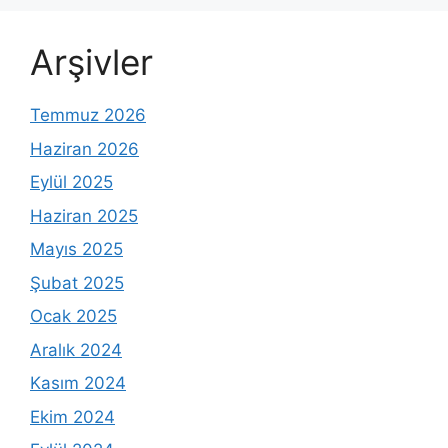
Arşivler
Temmuz 2026
Haziran 2026
Eylül 2025
Haziran 2025
Mayıs 2025
Şubat 2025
Ocak 2025
Aralık 2024
Kasım 2024
Ekim 2024