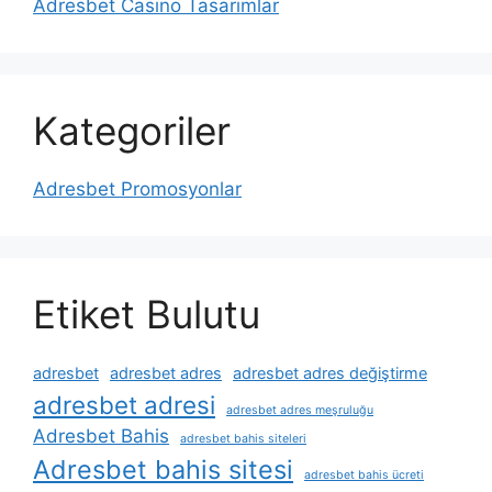
Adresbet Casino Tasarımlar
Kategoriler
Adresbet Promosyonlar
Etiket Bulutu
adresbet
adresbet adres
adresbet adres değiştirme
adresbet adresi
adresbet adres meşruluğu
Adresbet Bahis
adresbet bahis siteleri
Adresbet bahis sitesi
adresbet bahis ücreti