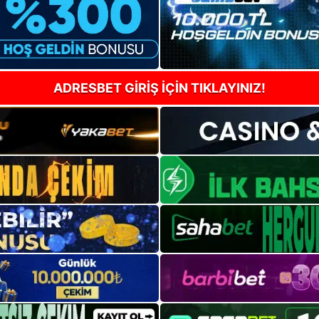
ADRESBET GİRİŞ İÇİN TIKLAYINIZ!