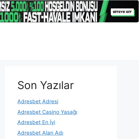
Son Yazılar
Adresbet Adresi
Adresbet Casino Yasağı
Adresbet En İyi
Adresbet Alan Adı