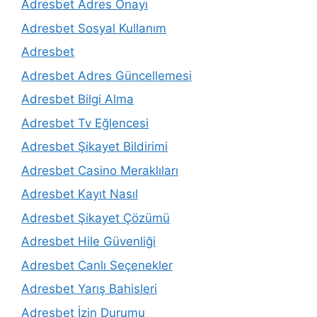
Adresbet Adres Onayı
Adresbet Sosyal Kullanım
Adresbet
Adresbet Adres Güncellemesi
Adresbet Bilgi Alma
Adresbet Tv Eğlencesi
Adresbet Şikayet Bildirimi
Adresbet Casino Meraklıları
Adresbet Kayıt Nasıl
Adresbet Şikayet Çözümü
Adresbet Hile Güvenliği
Adresbet Canlı Seçenekler
Adresbet Yarış Bahisleri
Adresbet İzin Durumu