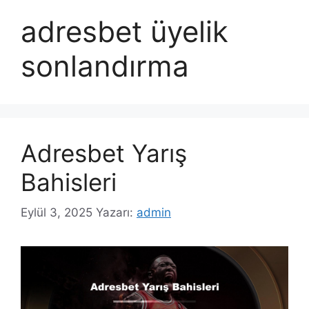
adresbet üyelik
sonlandırma
Adresbet Yarış
Bahisleri
Eylül 3, 2025
Yazarı:
admin