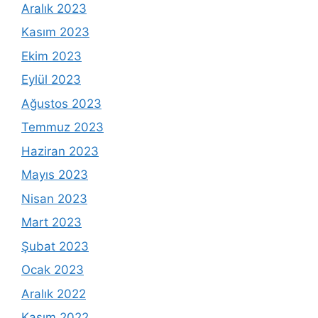
Aralık 2023
Kasım 2023
Ekim 2023
Eylül 2023
Ağustos 2023
Temmuz 2023
Haziran 2023
Mayıs 2023
Nisan 2023
Mart 2023
Şubat 2023
Ocak 2023
Aralık 2022
Kasım 2022