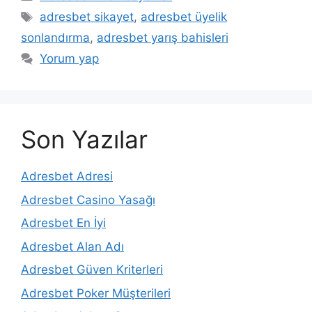
Etiketler
adresbet sikayet
,
adresbet üyelik
sonlandırma
,
adresbet yarış bahisleri
Yorum yap
Son Yazılar
Adresbet Adresi
Adresbet Casino Yasağı
Adresbet En İyi
Adresbet Alan Adı
Adresbet Güven Kriterleri
Adresbet Poker Müşterileri