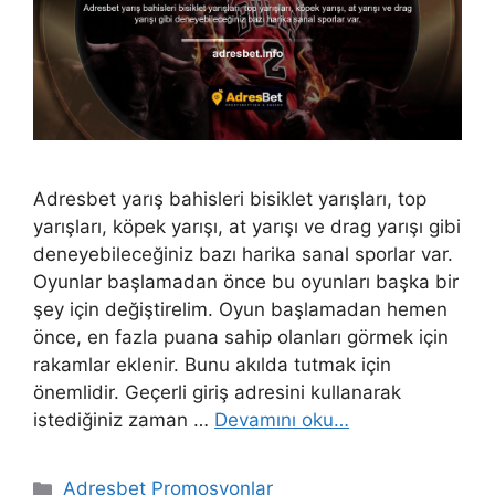
Adresbet yarış bahisleri bisiklet yarışları, top
yarışları, köpek yarışı, at yarışı ve drag yarışı gibi
deneyebileceğiniz bazı harika sanal sporlar var.
Oyunlar başlamadan önce bu oyunları başka bir
şey için değiştirelim. Oyun başlamadan hemen
önce, en fazla puana sahip olanları görmek için
rakamlar eklenir. Bunu akılda tutmak için
önemlidir. Geçerli giriş adresini kullanarak
istediğiniz zaman …
Devamını oku…
Kategoriler
Adresbet Promosyonlar