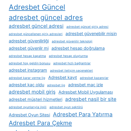
Adresbet Güncel
adresbet güncel adres
adresbet güncel adresi
adresbet güncel giriş adresi
adresbet güvenebilir misin
adresbet güncellenen giriş adresleri
adresbet güvenilirliği
adresbet güvenilir teknoloji
adresbet güvenlir mi
adresbet hesap doğrulama
adresbet hesap kapatma
adresbet hesap oluşturma
adresbet hoş geldin bonusu
adresbet hızlı bağlantılar
adresbet instagram
adresbet i̇letişim seçenekleri
Adresbet kayıt
adresbet karar verme lig
adresbet kazançlar
adresbet kaç oldu
adresbet maç izle
adresbet lig
adresbet mobil giriş
Adresbet Mobil Uygulaması
adresbet nasil bir site
adresbet müşteri hizmetleri
adresbet oyunlarıyla i̇lgili
adresbet oyun sektörü
Adresbet Para Yatırma
Adresbet Oyun Sitesi
Adresbet Para Çekme