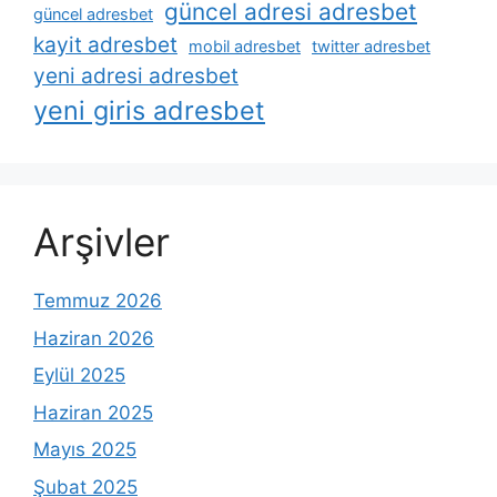
güncel adresi adresbet
güncel adresbet
kayit adresbet
mobil adresbet
twitter adresbet
yeni adresi adresbet
yeni giris adresbet
Arşivler
Temmuz 2026
Haziran 2026
Eylül 2025
Haziran 2025
Mayıs 2025
Şubat 2025