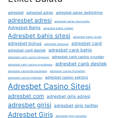
adresbet
adresbet adres
adresbet adres değiştirme
adresbet adresi
adresbet adres meşruluğu
Adresbet Bahis
adresbet bahis siteleri
Adresbet bahis sitesi
adresbet bahis ücreti
adresbet bonus
adresbet canli
adresbet bonuslar
adresbet canlı bahis
adresbet canli destek
adresbet canlı casino oyunları
adresbet canlı casino heyecanı
adresbet canlı destek
adresbet canlı casino uygulaması
adresbet casino'da kazandım
adresbet casino hizmetleri
adresbet casino sektörü
adresbet casino i̇şletmesi
Adresbet Casino Sitesi
adresbet com
adresbet giris adresi
adresbet girisi
adresbet giris twitter
Adresbet Giriş
adresbet giriş sorunları