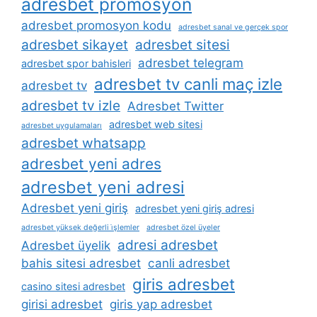
adresbet promosyon
adresbet promosyon kodu
adresbet sanal ve gerçek spor
adresbet sikayet
adresbet sitesi
adresbet telegram
adresbet spor bahisleri
adresbet tv canli maç izle
adresbet tv
adresbet tv izle
Adresbet Twitter
adresbet web sitesi
adresbet uygulamaları
adresbet whatsapp
adresbet yeni adres
adresbet yeni adresi
Adresbet yeni giriş
adresbet yeni giriş adresi
adresbet yüksek değerli i̇şlemler
adresbet özel üyeler
adresi adresbet
Adresbet üyelik
bahis sitesi adresbet
canli adresbet
giris adresbet
casino sitesi adresbet
girisi adresbet
giris yap adresbet