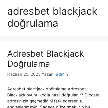
adresbet blackjack
doğrulama
Adresbet Blackjack
Doğrulama
Haziran 25, 2025
Yazarı:
admin
Adresbet blackjack doğrulama Adresbet
Blackjack oyunu kodla nasıl doğrulanır? E-posta
adresinizin geçmediğini fark ederseniz,
endişelenmeyin! Sadece düzeltmek için bu