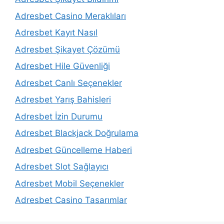
Adresbet Casino Meraklıları
Adresbet Kayıt Nasıl
Adresbet Şikayet Çözümü
Adresbet Hile Güvenliği
Adresbet Canlı Seçenekler
Adresbet Yarış Bahisleri
Adresbet İzin Durumu
Adresbet Blackjack Doğrulama
Adresbet Güncelleme Haberi
Adresbet Slot Sağlayıcı
Adresbet Mobil Seçenekler
Adresbet Casino Tasarımlar