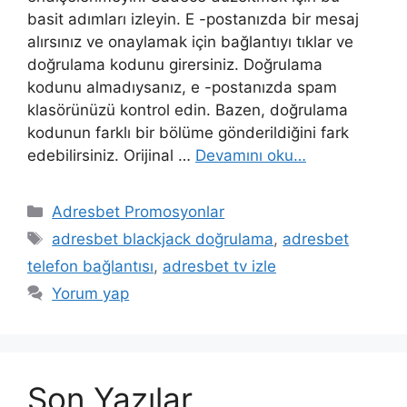
basit adımları izleyin. E -postanızda bir mesaj
alırsınız ve onaylamak için bağlantıyı tıklar ve
doğrulama kodunu girersiniz. Doğrulama
kodunu almadıysanız, e -postanızda spam
klasörünüzü kontrol edin. Bazen, doğrulama
kodunun farklı bir bölüme gönderildiğini fark
edebilirsiniz. Orijinal …
Devamını oku…
Kategoriler
Adresbet Promosyonlar
Etiketler
adresbet blackjack doğrulama
,
adresbet
telefon bağlantısı
,
adresbet tv izle
Yorum yap
Son Yazılar