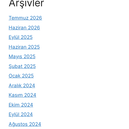
Arşivler
Temmuz 2026
Haziran 2026
Eylül 2025
Haziran 2025
Mayıs 2025
Şubat 2025
Ocak 2025
Aralık 2024
Kasım 2024
Ekim 2024
Eylül 2024
Ağustos 2024