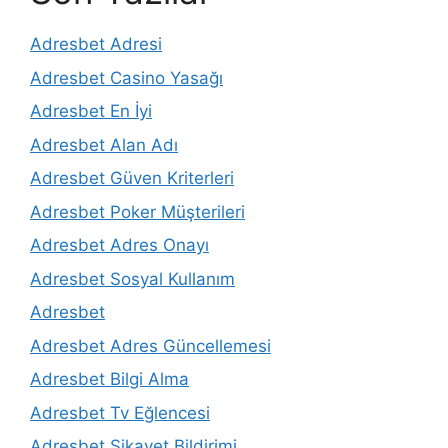
Adresbet Adresi
Adresbet Casino Yasağı
Adresbet En İyi
Adresbet Alan Adı
Adresbet Güven Kriterleri
Adresbet Poker Müşterileri
Adresbet Adres Onayı
Adresbet Sosyal Kullanım
Adresbet
Adresbet Adres Güncellemesi
Adresbet Bilgi Alma
Adresbet Tv Eğlencesi
Adresbet Şikayet Bildirimi