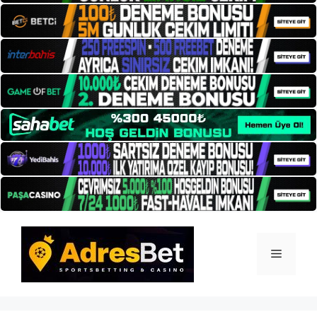
İçeriğe
atla
Menü