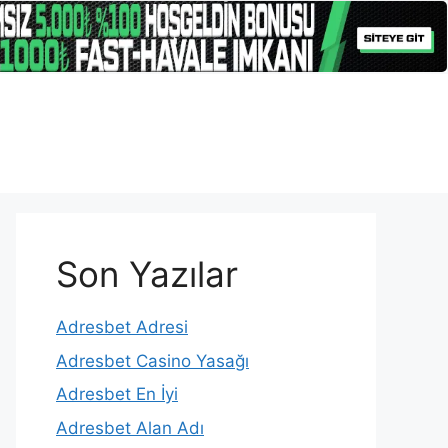
Son Yazılar
Adresbet Adresi
Adresbet Casino Yasağı
Adresbet En İyi
Adresbet Alan Adı