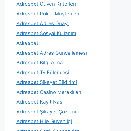
Adresbet Güven Kriterleri
Adresbet Poker Müşterileri
Adresbet Adres Onayı
Adresbet Sosyal Kullanım
Adresbet
Adresbet Adres Güncellemesi
Adresbet Bilgi Alma
Adresbet Tv Eğlencesi
Adresbet Şikayet Bildirimi
Adresbet Casino Meraklıları
Adresbet Kayıt Nasıl
Adresbet Şikayet Çözümü
Adresbet Hile Güvenliği