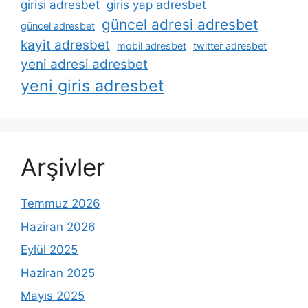
girisi adresbet
giris yap adresbet
güncel adresi adresbet
güncel adresbet
kayit adresbet
mobil adresbet
twitter adresbet
yeni adresi adresbet
yeni giris adresbet
Arşivler
Temmuz 2026
Haziran 2026
Eylül 2025
Haziran 2025
Mayıs 2025