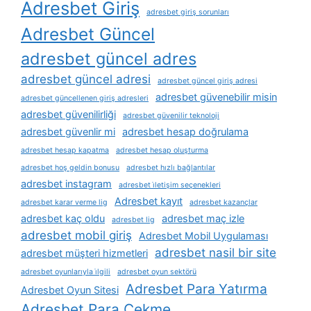
Adresbet Giriş
adresbet giriş sorunları
Adresbet Güncel
adresbet güncel adres
adresbet güncel adresi
adresbet güncel giriş adresi
adresbet güvenebilir misin
adresbet güncellenen giriş adresleri
adresbet güvenilirliği
adresbet güvenilir teknoloji
adresbet güvenlir mi
adresbet hesap doğrulama
adresbet hesap kapatma
adresbet hesap oluşturma
adresbet hoş geldin bonusu
adresbet hızlı bağlantılar
adresbet instagram
adresbet i̇letişim seçenekleri
Adresbet kayıt
adresbet karar verme lig
adresbet kazançlar
adresbet kaç oldu
adresbet maç izle
adresbet lig
adresbet mobil giriş
Adresbet Mobil Uygulaması
adresbet nasil bir site
adresbet müşteri hizmetleri
adresbet oyunlarıyla i̇lgili
adresbet oyun sektörü
Adresbet Para Yatırma
Adresbet Oyun Sitesi
Adresbet Para Çekme