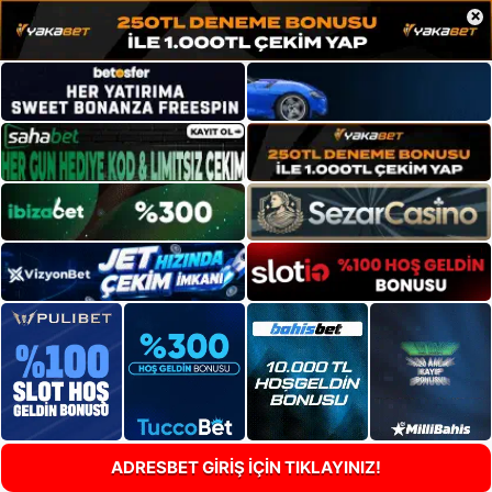
×
ADRESBET GİRİŞ İÇİN TIKLAYINIZ!