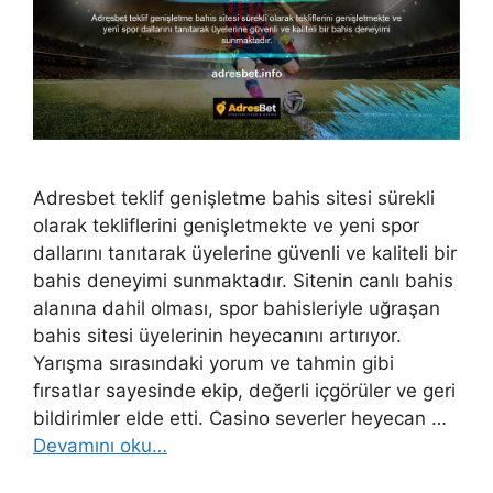
Adresbet teklif genişletme bahis sitesi sürekli
olarak tekliflerini genişletmekte ve yeni spor
dallarını tanıtarak üyelerine güvenli ve kaliteli bir
bahis deneyimi sunmaktadır. Sitenin canlı bahis
alanına dahil olması, spor bahisleriyle uğraşan
bahis sitesi üyelerinin heyecanını artırıyor.
Yarışma sırasındaki yorum ve tahmin gibi
fırsatlar sayesinde ekip, değerli içgörüler ve geri
bildirimler elde etti. Casino severler heyecan …
Devamını oku…