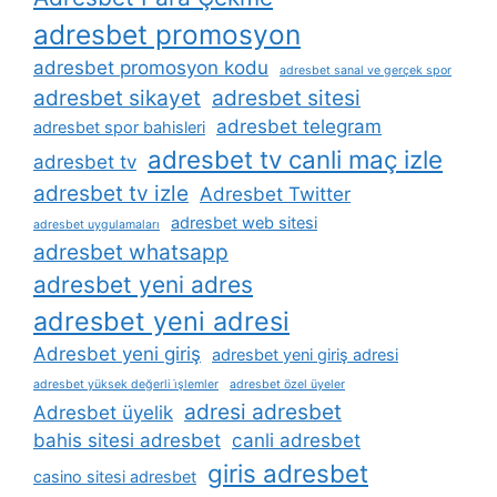
adresbet promosyon
adresbet promosyon kodu
adresbet sanal ve gerçek spor
adresbet sikayet
adresbet sitesi
adresbet telegram
adresbet spor bahisleri
adresbet tv canli maç izle
adresbet tv
adresbet tv izle
Adresbet Twitter
adresbet web sitesi
adresbet uygulamaları
adresbet whatsapp
adresbet yeni adres
adresbet yeni adresi
Adresbet yeni giriş
adresbet yeni giriş adresi
adresbet yüksek değerli i̇şlemler
adresbet özel üyeler
adresi adresbet
Adresbet üyelik
bahis sitesi adresbet
canli adresbet
giris adresbet
casino sitesi adresbet