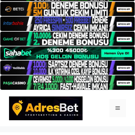
İçeriğe
atla
Menü