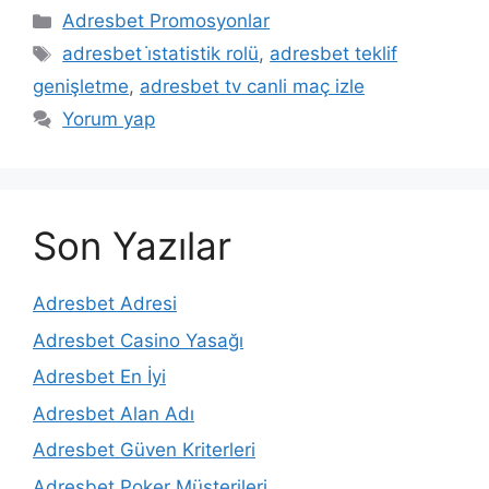
Kategoriler
Adresbet Promosyonlar
Etiketler
adresbet i̇statistik rolü
,
adresbet teklif
genişletme
,
adresbet tv canli maç izle
Yorum yap
Son Yazılar
Adresbet Adresi
Adresbet Casino Yasağı
Adresbet En İyi
Adresbet Alan Adı
Adresbet Güven Kriterleri
Adresbet Poker Müşterileri