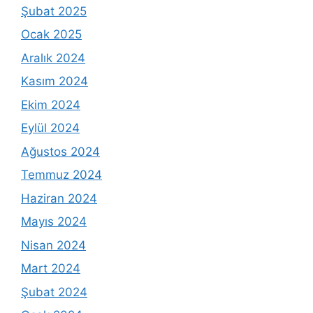
Şubat 2025
Ocak 2025
Aralık 2024
Kasım 2024
Ekim 2024
Eylül 2024
Ağustos 2024
Temmuz 2024
Haziran 2024
Mayıs 2024
Nisan 2024
Mart 2024
Şubat 2024