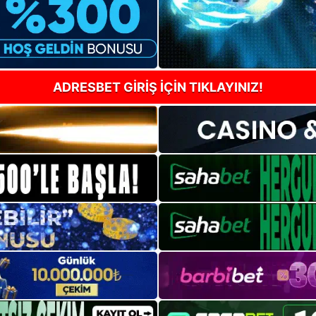
ADRESBET GİRİŞ İÇİN TIKLAYINIZ!