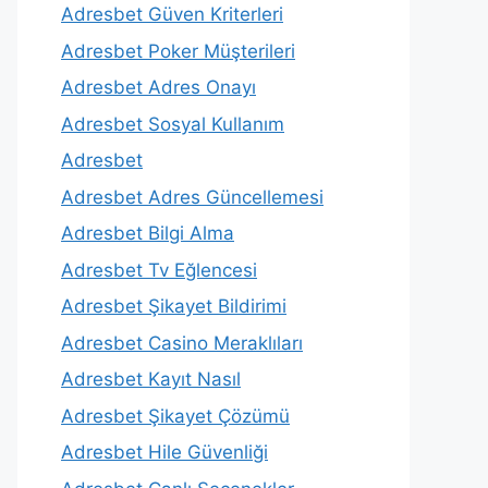
Adresbet Güven Kriterleri
Adresbet Poker Müşterileri
Adresbet Adres Onayı
Adresbet Sosyal Kullanım
Adresbet
Adresbet Adres Güncellemesi
Adresbet Bilgi Alma
Adresbet Tv Eğlencesi
Adresbet Şikayet Bildirimi
Adresbet Casino Meraklıları
Adresbet Kayıt Nasıl
Adresbet Şikayet Çözümü
Adresbet Hile Güvenliği