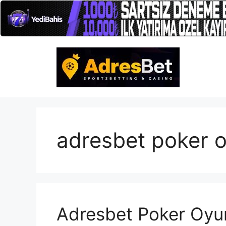
İçeriğe
atla
adresbet poker o
Adresbet Poker Oyun