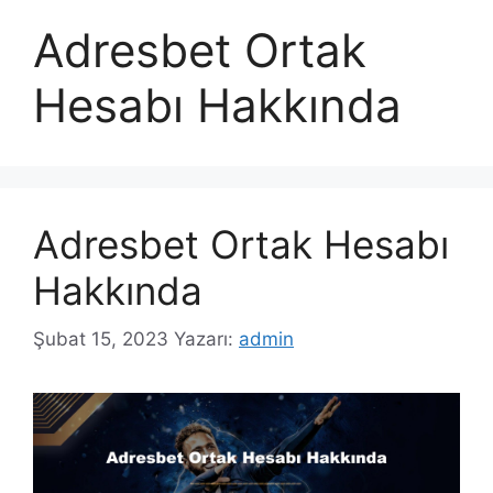
Adresbet Ortak
Hesabı Hakkında
Adresbet Ortak Hesabı
Hakkında
Şubat 15, 2023
Yazarı:
admin