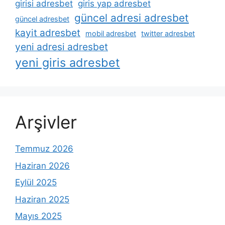
girisi adresbet
giris yap adresbet
güncel adresi adresbet
güncel adresbet
kayit adresbet
mobil adresbet
twitter adresbet
yeni adresi adresbet
yeni giris adresbet
Arşivler
Temmuz 2026
Haziran 2026
Eylül 2025
Haziran 2025
Mayıs 2025