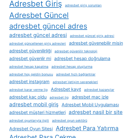
Adresbet Giriş
adresbet giriş sorunları
Adresbet Güncel
adresbet güncel adres
adresbet güncel adresi
adresbet güncel giriş adresi
adresbet güvenebilir misin
adresbet güncellenen giriş adresleri
adresbet güvenilirliği
adresbet güvenilir teknoloji
adresbet güvenlir mi
adresbet hesap doğrulama
adresbet hesap kapatma
adresbet hesap oluşturma
adresbet hoş geldin bonusu
adresbet hızlı bağlantılar
adresbet instagram
adresbet i̇letişim seçenekleri
Adresbet kayıt
adresbet karar verme lig
adresbet kazançlar
adresbet kaç oldu
adresbet maç izle
adresbet lig
adresbet mobil giriş
Adresbet Mobil Uygulaması
adresbet nasil bir site
adresbet müşteri hizmetleri
adresbet oyunlarıyla i̇lgili
adresbet oyun sektörü
Adresbet Para Yatırma
Adresbet Oyun Sitesi
Adresbet Para Çekme