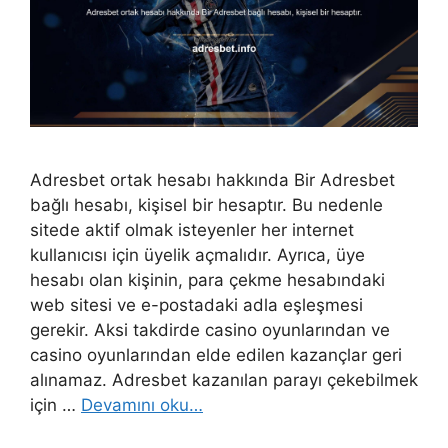
Adresbet ortak hesabı hakkında Bir Adresbet
bağlı hesabı, kişisel bir hesaptır. Bu nedenle
sitede aktif olmak isteyenler her internet
kullanıcısı için üyelik açmalıdır. Ayrıca, üye
hesabı olan kişinin, para çekme hesabındaki
web sitesi ve e-postadaki adla eşleşmesi
gerekir. Aksi takdirde casino oyunlarından ve
casino oyunlarından elde edilen kazançlar geri
alınamaz. Adresbet kazanılan parayı çekebilmek
için …
Devamını oku…