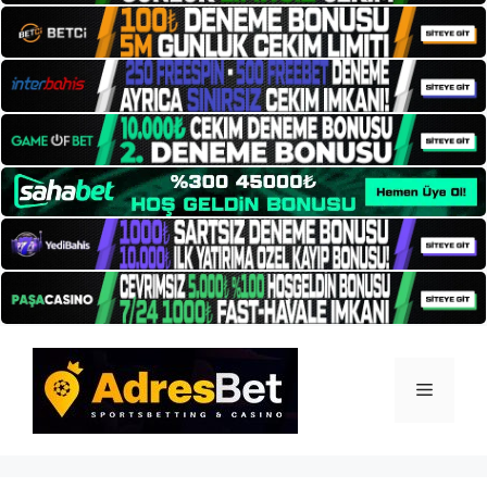
İçeriğe
atla
Menü