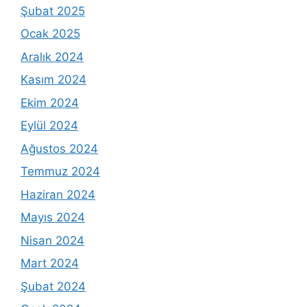
Şubat 2025
Ocak 2025
Aralık 2024
Kasım 2024
Ekim 2024
Eylül 2024
Ağustos 2024
Temmuz 2024
Haziran 2024
Mayıs 2024
Nisan 2024
Mart 2024
Şubat 2024