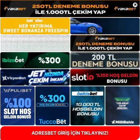
×
ADRESBET GİRİŞ İÇİN TIKLAYINIZ!