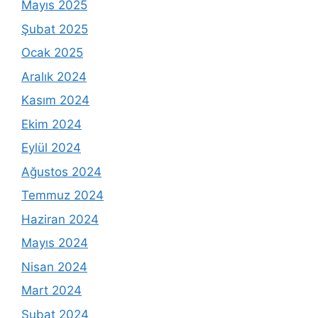
Mayıs 2025
Şubat 2025
Ocak 2025
Aralık 2024
Kasım 2024
Ekim 2024
Eylül 2024
Ağustos 2024
Temmuz 2024
Haziran 2024
Mayıs 2024
Nisan 2024
Mart 2024
Şubat 2024