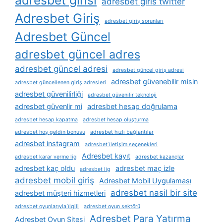
adresbet girisi
adresbet giris twitter
Adresbet Giriş
adresbet giriş sorunları
Adresbet Güncel
adresbet güncel adres
adresbet güncel adresi
adresbet güncel giriş adresi
adresbet güvenebilir misin
adresbet güncellenen giriş adresleri
adresbet güvenilirliği
adresbet güvenilir teknoloji
adresbet güvenlir mi
adresbet hesap doğrulama
adresbet hesap kapatma
adresbet hesap oluşturma
adresbet hoş geldin bonusu
adresbet hızlı bağlantılar
adresbet instagram
adresbet i̇letişim seçenekleri
Adresbet kayıt
adresbet karar verme lig
adresbet kazançlar
adresbet kaç oldu
adresbet maç izle
adresbet lig
adresbet mobil giriş
Adresbet Mobil Uygulaması
adresbet nasil bir site
adresbet müşteri hizmetleri
adresbet oyunlarıyla i̇lgili
adresbet oyun sektörü
Adresbet Para Yatırma
Adresbet Oyun Sitesi