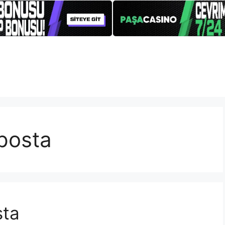
-posta
sta