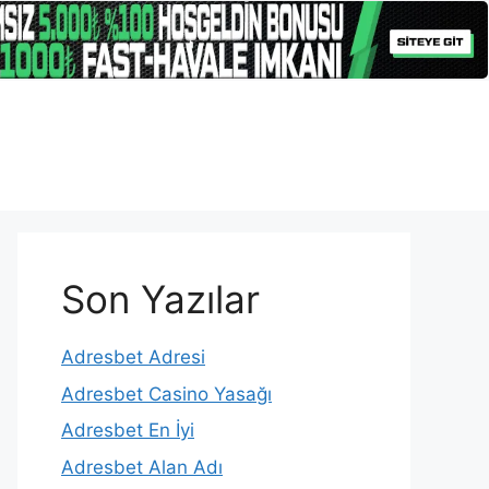
Son Yazılar
Adresbet Adresi
Adresbet Casino Yasağı
Adresbet En İyi
Adresbet Alan Adı