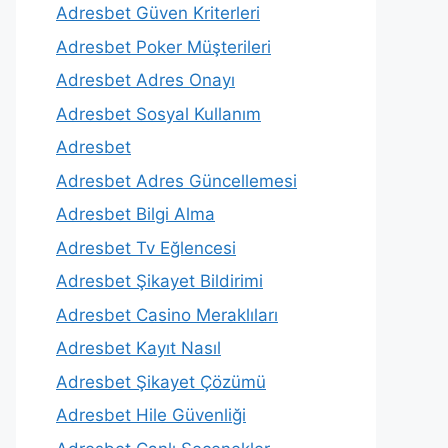
Adresbet Güven Kriterleri
Adresbet Poker Müşterileri
Adresbet Adres Onayı
Adresbet Sosyal Kullanım
Adresbet
Adresbet Adres Güncellemesi
Adresbet Bilgi Alma
Adresbet Tv Eğlencesi
Adresbet Şikayet Bildirimi
Adresbet Casino Meraklıları
Adresbet Kayıt Nasıl
Adresbet Şikayet Çözümü
Adresbet Hile Güvenliği