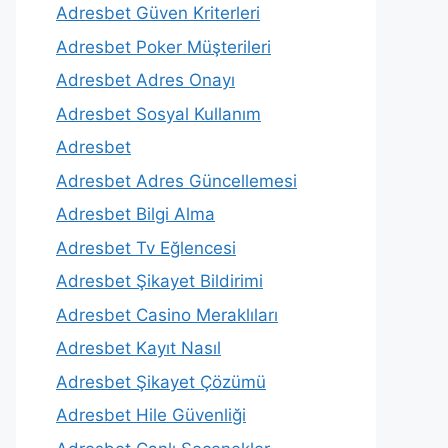
Adresbet Güven Kriterleri
Adresbet Poker Müşterileri
Adresbet Adres Onayı
Adresbet Sosyal Kullanım
Adresbet
Adresbet Adres Güncellemesi
Adresbet Bilgi Alma
Adresbet Tv Eğlencesi
Adresbet Şikayet Bildirimi
Adresbet Casino Meraklıları
Adresbet Kayıt Nasıl
Adresbet Şikayet Çözümü
Adresbet Hile Güvenliği