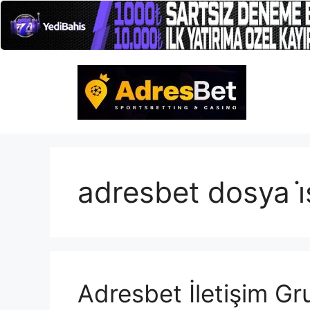
İçeriğe
atla
adresbet dosya i̇
Adresbet İletişim Gr