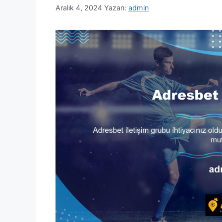
Aralık 4, 2024
Yazarı:
admin