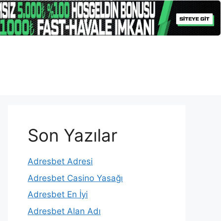
Son Yazılar
Adresbet Adresi
Adresbet Casino Yasağı
Adresbet En İyi
Adresbet Alan Adı