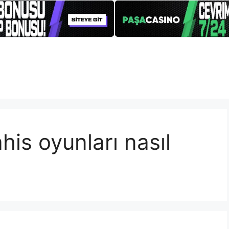
his oyunları nasıl