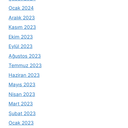
Ocak 2024
Aralık 2023
Kasım 2023
Ekim 2023
Eylül 2023
Ağustos 2023
Temmuz 2023
Haziran 2023
Mayıs 2023
Nisan 2023
Mart 2023
Şubat 2023
Ocak 2023