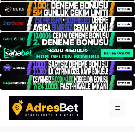
İçeriğe
atla
Menü