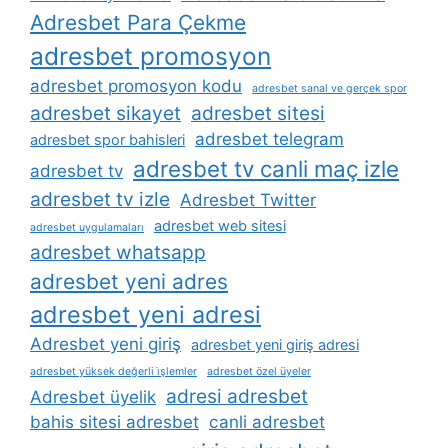
Adresbet Para Çekme
adresbet promosyon
adresbet promosyon kodu
adresbet sanal ve gerçek spor
adresbet sikayet
adresbet sitesi
adresbet telegram
adresbet spor bahisleri
adresbet tv canli maç izle
adresbet tv
adresbet tv izle
Adresbet Twitter
adresbet web sitesi
adresbet uygulamaları
adresbet whatsapp
adresbet yeni adres
adresbet yeni adresi
Adresbet yeni giriş
adresbet yeni giriş adresi
adresbet yüksek değerli i̇şlemler
adresbet özel üyeler
adresi adresbet
Adresbet üyelik
bahis sitesi adresbet
canli adresbet