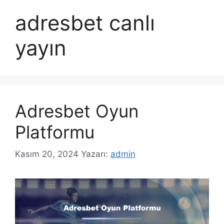
adresbet canlı
yayın
Adresbet Oyun
Platformu
Kasım 20, 2024
Yazarı:
admin