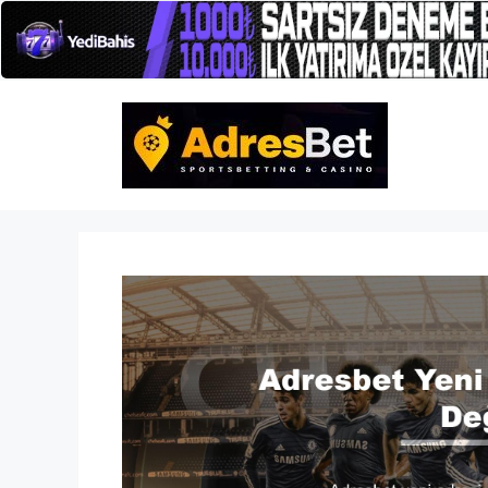
İçeriğe
atla