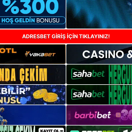
ADRESBET GİRİŞ İÇİN TIKLAYINIZ!