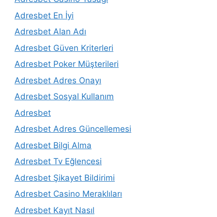
Adresbet En İyi
Adresbet Alan Adı
Adresbet Güven Kriterleri
Adresbet Poker Müşterileri
Adresbet Adres Onayı
Adresbet Sosyal Kullanım
Adresbet
Adresbet Adres Güncellemesi
Adresbet Bilgi Alma
Adresbet Tv Eğlencesi
Adresbet Şikayet Bildirimi
Adresbet Casino Meraklıları
Adresbet Kayıt Nasıl