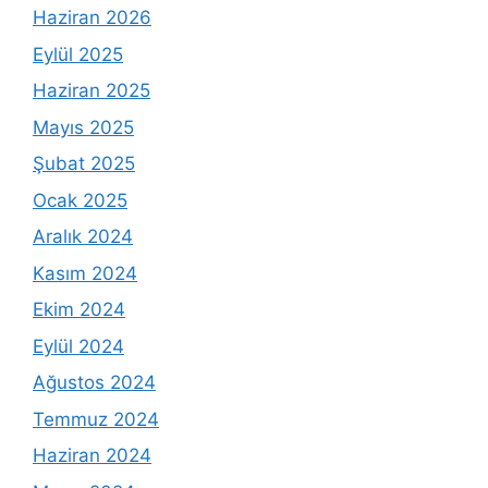
Haziran 2026
Eylül 2025
Haziran 2025
Mayıs 2025
Şubat 2025
Ocak 2025
Aralık 2024
Kasım 2024
Ekim 2024
Eylül 2024
Ağustos 2024
Temmuz 2024
Haziran 2024