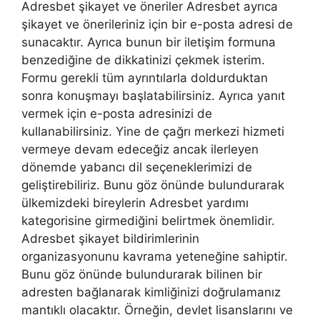
Adresbet şikayet ve öneriler Adresbet ayrıca
şikayet ve önerileriniz için bir e-posta adresi de
sunacaktır. Ayrıca bunun bir iletişim formuna
benzediğine de dikkatinizi çekmek isterim.
Formu gerekli tüm ayrıntılarla doldurduktan
sonra konuşmayı başlatabilirsiniz. Ayrıca yanıt
vermek için e-posta adresinizi de
kullanabilirsiniz. Yine de çağrı merkezi hizmeti
vermeye devam edeceğiz ancak ilerleyen
dönemde yabancı dil seçeneklerimizi de
geliştirebiliriz. Bunu göz önünde bulundurarak
ülkemizdeki bireylerin Adresbet yardımı
kategorisine girmediğini belirtmek önemlidir.
Adresbet şikayet bildirimlerinin
organizasyonunu kavrama yeteneğine sahiptir.
Bunu göz önünde bulundurarak bilinen bir
adresten bağlanarak kimliğinizi doğrulamanız
mantıklı olacaktır. Örneğin, devlet lisanslarını ve