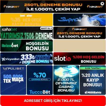
×
ADRESBET GİRİŞ İÇİN TIKLAYINIZ!