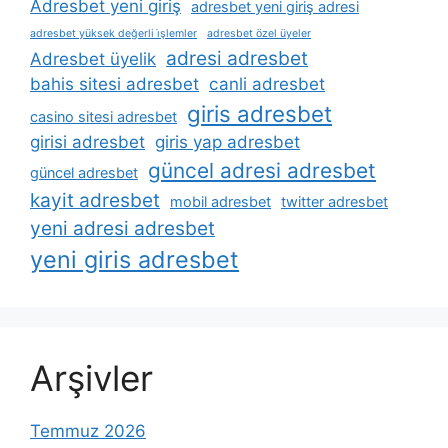
Adresbet yeni giriş
adresbet yeni giriş adresi
adresbet yüksek değerli i̇şlemler
adresbet özel üyeler
adresi adresbet
Adresbet üyelik
bahis sitesi adresbet
canli adresbet
giris adresbet
casino sitesi adresbet
girisi adresbet
giris yap adresbet
güncel adresi adresbet
güncel adresbet
kayit adresbet
mobil adresbet
twitter adresbet
yeni adresi adresbet
yeni giris adresbet
Arşivler
Temmuz 2026