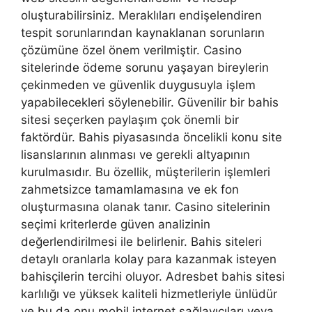
oluşturabilirsiniz. Meraklıları endişelendiren
tespit sorunlarından kaynaklanan sorunların
çözümüne özel önem verilmiştir. Casino
sitelerinde ödeme sorunu yaşayan bireylerin
çekinmeden ve güvenlik duygusuyla işlem
yapabilecekleri söylenebilir. Güvenilir bir bahis
sitesi seçerken paylaşım çok önemli bir
faktördür. Bahis piyasasında öncelikli konu site
lisanslarının alınması ve gerekli altyapının
kurulmasıdır. Bu özellik, müşterilerin işlemleri
zahmetsizce tamamlamasına ve ek fon
oluşturmasına olanak tanır. Casino sitelerinin
seçimi kriterlerde güven analizinin
değerlendirilmesi ile belirlenir. Bahis siteleri
detaylı oranlarla kolay para kazanmak isteyen
bahisçilerin tercihi oluyor. Adresbet bahis sitesi
karlılığı ve yüksek kaliteli hizmetleriyle ünlüdür
ve bu da onu mobil internet sağlayıcıları veya