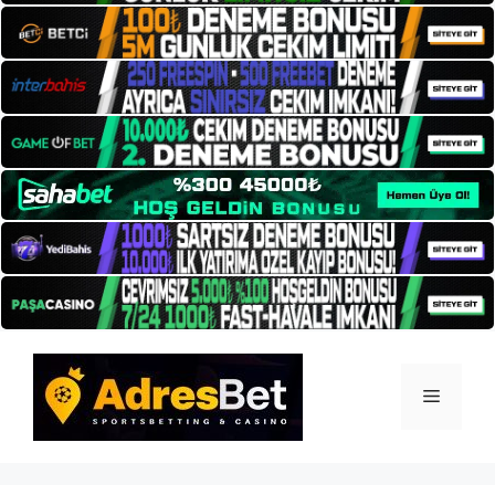
İçeriğe
atla
Menü