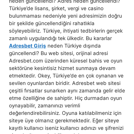
neden güncellendi? Adres neden güncellendi?
Türkiye’de lisans, şirket, vergi ve casino
bulunmaması nedeniyle yeni adresimizin doğru
bir şekilde güncellendiğini rahatlıkla
söyleyebiliriz. Türkiye, ihtiyati tedbirlerin gerçek
zamanlı uygulandığı tek ülkedir. Bu kararlar
Adresbet Giriş
neden Türkiye dışında
güncellendi? Bu web sitesi, orijinal adresi
Adresbet.com üzerinden küresel bahis ve oyun
sektörüne kesintisiz hizmet sunmaya devam
etmektedir. Okey, Türkiye’de en çok oynanan ve
sevilen oyunlardan biridir. Adresbet web sitesi
çeşitli fırsatlar sunarken aynı zamanda gelir elde
etme özelliğine de sahiptir. Hiç durmadan oyun
oynayabilir, zamanınızı verimli
değerlendirebilirsiniz. Oyuna katılabilmeniz için
siteye üye olmanız gerekmektedir. Eğer siteye
kayıtlı kullanıcı iseniz kullanıcı adınızı ve şifrenizi