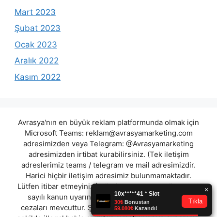
Mart 2023
Şubat 2023
Ocak 2023
Aralık 2022
Kasım 2022
Avrasya'nın en büyük reklam platformunda olmak için
Microsoft Teams:
reklam@avrasyamarketing.com
adresimizden veya Telegram: @Avrasyamarketing
adresimizden irtibat kurabilirsiniz. (Tek iletişim
adreslerimiz teams / telegram ve mail adresimizdir.
Harici hiçbir iletişim adresimiz bulunmamaktadır.
Lütfen itibar etmeyiniz.) Türkiye yasalarına göre 7258
sayılı kanun uyarınca yasa dışı bahis oynamanın
cezaları mevcuttur. Şu an bulunduğunuz site hiç bir