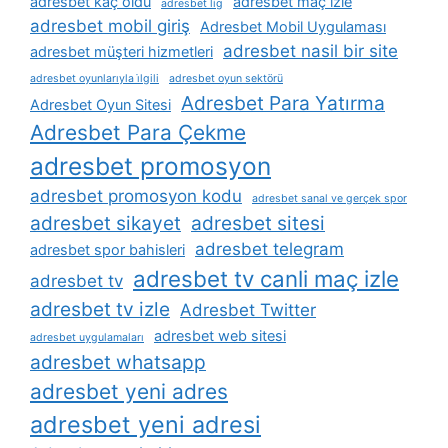
adresbet kaç oldu
adresbet maç izle
adresbet lig
adresbet mobil giriş
Adresbet Mobil Uygulaması
adresbet nasil bir site
adresbet müşteri hizmetleri
adresbet oyunlarıyla i̇lgili
adresbet oyun sektörü
Adresbet Para Yatırma
Adresbet Oyun Sitesi
Adresbet Para Çekme
adresbet promosyon
adresbet promosyon kodu
adresbet sanal ve gerçek spor
adresbet sikayet
adresbet sitesi
adresbet telegram
adresbet spor bahisleri
adresbet tv canli maç izle
adresbet tv
adresbet tv izle
Adresbet Twitter
adresbet web sitesi
adresbet uygulamaları
adresbet whatsapp
adresbet yeni adres
adresbet yeni adresi