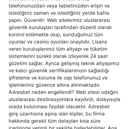
telefonunuzdan veya tabletinizden erişin ve
istediğiniz zaman ve istediğiniz yerde bahis
yapın. Güvenilir: Web sitelerimiz uluslararası
güvenlik kuruluşları tarafından düzenli olarak
kontrol edilmekte olup, sunduğumuz tüm
oyunlar ve casino oyunları onaylıdır. Lisans
veren kuruluşlarımız tüm altyapı ve tüketim
sistemlerini sürekli olarak izleyerek 24 saat
gözetim sağlar. Ayrıca gelişmiş teknik altyapımız
ve kalıcı güvenlik sertifikalarımızın sağladığı
şifreleme ve koruma ile cep telefonunuz ve
işlemleriniz güvence altına alınmaktadır.
Adresbet neden engellendi? Web sitesi odağını
uluslararası destinasyonlara kaydırdı, dolayısıyla
orada bulunması faydalı olacaktır. Adresbet
giriş uzantısına aşina olan kişiler, bu firma
hakkında gerekli tüm detayları kısa süre
içerisinde verimli bir şekilde halledebilirler. Ana