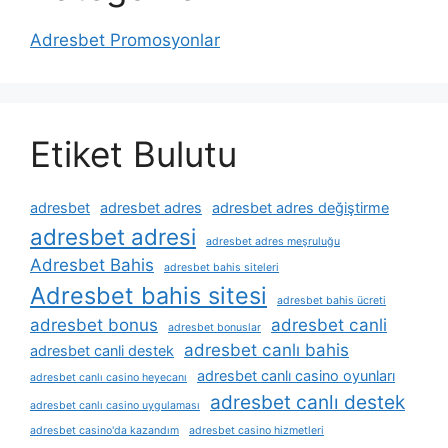
Adresbet Promosyonlar
Etiket Bulutu
adresbet
adresbet adres
adresbet adres değiştirme
adresbet adresi
adresbet adres meşruluğu
Adresbet Bahis
adresbet bahis siteleri
Adresbet bahis sitesi
adresbet bahis ücreti
adresbet bonus
adresbet canli
adresbet bonuslar
adresbet canlı bahis
adresbet canli destek
adresbet canlı casino oyunları
adresbet canlı casino heyecanı
adresbet canlı destek
adresbet canlı casino uygulaması
adresbet casino'da kazandım
adresbet casino hizmetleri