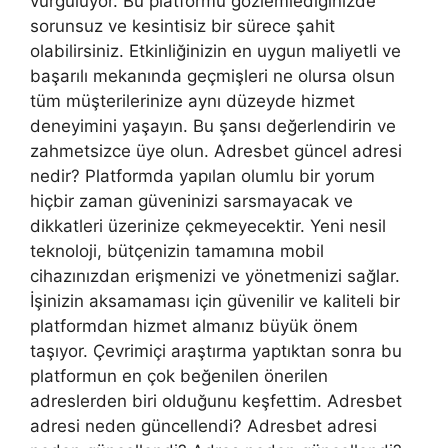
vurguluyor. Bu platformu gözlemlediğinizde
sorunsuz ve kesintisiz bir sürece şahit
olabilirsiniz. Etkinliğinizin en uygun maliyetli ve
başarılı mekanında geçmişleri ne olursa olsun
tüm müşterilerinize aynı düzeyde hizmet
deneyimini yaşayın. Bu şansı değerlendirin ve
zahmetsizce üye olun. Adresbet güncel adresi
nedir? Platformda yapılan olumlu bir yorum
hiçbir zaman güveninizi sarsmayacak ve
dikkatleri üzerinize çekmeyecektir. Yeni nesil
teknoloji, bütçenizin tamamına mobil
cihazınızdan erişmenizi ve yönetmenizi sağlar.
İşinizin aksamaması için güvenilir ve kaliteli bir
platformdan hizmet almanız büyük önem
taşıyor. Çevrimiçi araştırma yaptıktan sonra bu
platformun en çok beğenilen önerilen
adreslerden biri olduğunu keşfettim. Adresbet
adresi neden güncellendi? Adresbet adresi