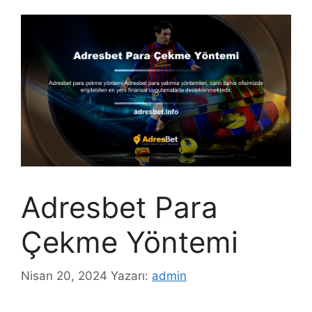
Adresbet Para
Çekme Yöntemi
Nisan 20, 2024
Yazarı:
admin