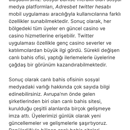
medya platformları,
Adresbet twitter hesabı
mobil uygulaması aracılığıyla kullanıcılarına farklı
özellikler sunabilmektedir. Sonuç olarak, her
bölgedeki tüm üyeler en güncel casino ve
casino hizmetlerine erişebilir. Twitter
uygulaması özellikle genç casino severler ve
katılımcılardan büyük ilgi gördü. Sürekli değişen
canlı bahis ofisi, yaptığı ilerlemelerle üyelerine
çağdaş bir görünüm kazandırabilmektedir.
Sonuç olarak canlı bahis ofisinin sosyal
medyadaki varlığı hakkında çok sayıda bilgi
edinebilirsiniz. Avrupa’nın önde gelen
şirketlerinden biri olan canlı bahis sitesi,
kurulduğu çeşitli alanlarda birçok gelişmeye
imza attı. Üyelerimizi günlük olarak yeni
güncellemeler ve gelişmelerle şaşırtıyoruz.