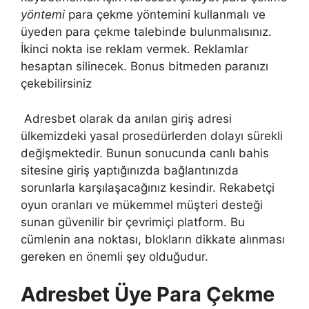
yöntemi
para çekme yöntemini kullanmalı ve
üyeden para çekme talebinde bulunmalısınız.
İkinci nokta ise reklam vermek. Reklamlar
hesaptan silinecek. Bonus bitmeden paranızı
çekebilirsiniz
Adresbet olarak da anılan giriş adresi
ülkemizdeki yasal prosedürlerden dolayı sürekli
değişmektedir. Bunun sonucunda canlı bahis
sitesine giriş yaptığınızda bağlantınızda
sorunlarla karşılaşacağınız kesindir. Rekabetçi
oyun oranları ve mükemmel müşteri desteği
sunan güvenilir bir çevrimiçi platform. Bu
cümlenin ana noktası, blokların dikkate alınması
gereken en önemli şey olduğudur.
Adresbet Üye Para Çekme