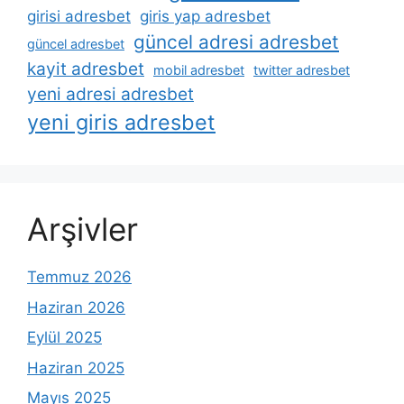
girisi adresbet
giris yap adresbet
güncel adresi adresbet
güncel adresbet
kayit adresbet
mobil adresbet
twitter adresbet
yeni adresi adresbet
yeni giris adresbet
Arşivler
Temmuz 2026
Haziran 2026
Eylül 2025
Haziran 2025
Mayıs 2025