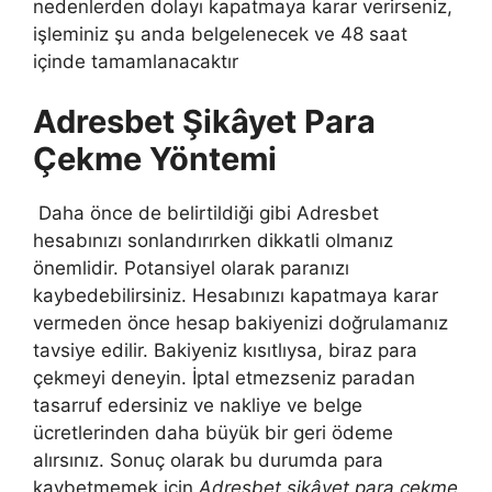
nedenlerden dolayı kapatmaya karar verirseniz,
işleminiz şu anda belgelenecek ve 48 saat
içinde tamamlanacaktır
Adresbet Şikâyet Para
Çekme Yöntemi
Daha önce de belirtildiği gibi Adresbet
hesabınızı sonlandırırken dikkatli olmanız
önemlidir. Potansiyel olarak paranızı
kaybedebilirsiniz. Hesabınızı kapatmaya karar
vermeden önce hesap bakiyenizi doğrulamanız
tavsiye edilir. Bakiyeniz kısıtlıysa, biraz para
çekmeyi deneyin. İptal etmezseniz paradan
tasarruf edersiniz ve nakliye ve belge
ücretlerinden daha büyük bir geri ödeme
alırsınız. Sonuç olarak bu durumda para
kaybetmemek için
Adresbet şikâyet para çekme