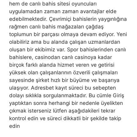
hem de canlı bahis sitesi oyuncuları
uygulamadan zaman zaman avantajlar elde
edebilmektedir. Çevrimiçi bahislerin yaygınlığına
rağmen canlı bahis mağazaları çağdaş
toplumun bir parçası olmaya devam ediyor. Yeni
olabiliriz ama bu alanda çalışan uzmanlardan
oluşan bir ekibimiz var. Spor bahislerinden canlı
bahislere, casinodan canlı casinoya kadar
birçok farklı alanda hizmet veren ve getirisi
yüksek olan çalışanlarının özverili çalışmaları
sayesinde şirket hızlı bir büyüme ve başarıya
ulaşıyor. Adresbet kayıt süreci bu sebepten
dolayı sıklıkla sorgulanmaktadır. Bu cümle Giriş
yaptıktan sonra herhangi bir nedenle üyelikten
çıkmak isterseniz lütfen aşağıdakileri tekrar
kontrol edin ve süreci dikkatli bir şekilde takip
edin