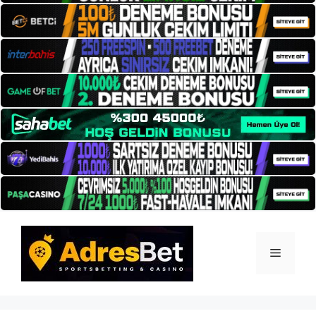
İçeriğe
atla
Menü