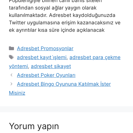
Popülerliğiyle bilinen canlı bahis siteleri
tarafından sosyal ağlar yaygın olarak
kullanılmaktadır. Adresbet kaydolduğunuzda
Twitter uygulamasına erişim kazanacaksınız ve
ek ayrıntılar kısa süre içinde açıklanacak
Kategoriler
Adresbet Promosyonlar
Etiketler
adresbet kayıt i̇şlemi
,
adresbet para çekme
yöntemi
,
adresbet sikayet
Adresbet Poker Oyunları
Adresbet Bingo Oyununa Katılmak İster
Misiniz
Yorum yapın