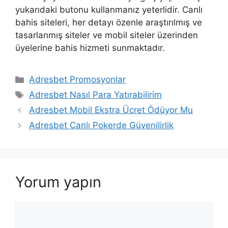
yukarıdaki butonu kullanmanız yeterlidir. Canlı
bahis siteleri, her detayı özenle araştırılmış ve
tasarlanmış siteler ve mobil siteler üzerinden
üyelerine bahis hizmeti sunmaktadır.
Kategoriler
Adresbet Promosyonlar
Etiketler
Adresbet Nasıl Para Yatırabilirim
Adresbet Mobil Ekstra Ücret Ödüyor Mu
Adresbet Canlı Pokerde Güvenilirlik
Yorum yapın
Yorum