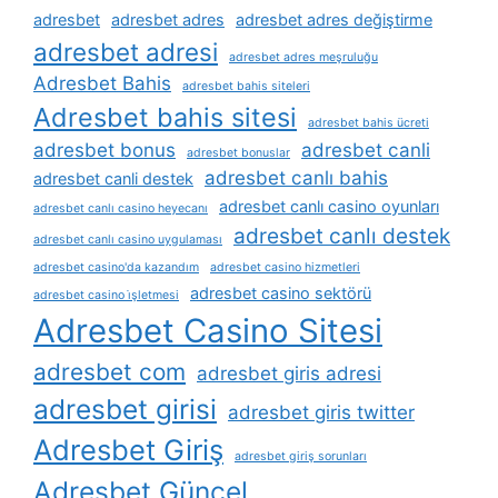
adresbet
adresbet adres
adresbet adres değiştirme
adresbet adresi
adresbet adres meşruluğu
Adresbet Bahis
adresbet bahis siteleri
Adresbet bahis sitesi
adresbet bahis ücreti
adresbet bonus
adresbet canli
adresbet bonuslar
adresbet canlı bahis
adresbet canli destek
adresbet canlı casino oyunları
adresbet canlı casino heyecanı
adresbet canlı destek
adresbet canlı casino uygulaması
adresbet casino'da kazandım
adresbet casino hizmetleri
adresbet casino sektörü
adresbet casino i̇şletmesi
Adresbet Casino Sitesi
adresbet com
adresbet giris adresi
adresbet girisi
adresbet giris twitter
Adresbet Giriş
adresbet giriş sorunları
Adresbet Güncel