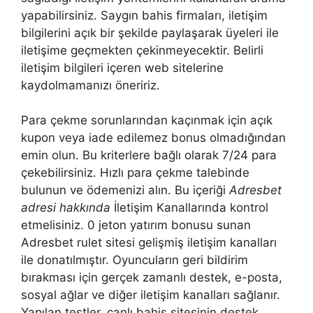
yapabilirsiniz. Saygın bahis firmaları, iletişim
bilgilerini açık bir şekilde paylaşarak üyeleri ile
iletişime geçmekten çekinmeyecektir. Belirli
iletişim bilgileri içeren web sitelerine
kaydolmamanızı öneririz.
Para çekme sorunlarından kaçınmak için açık
kupon veya iade edilemez bonus olmadığından
emin olun. Bu kriterlere bağlı olarak 7/24 para
çekebilirsiniz. Hızlı para çekme talebinde
bulunun ve ödemenizi alın. Bu içeriği
Adresbet
adresi hakkında
İletişim Kanallarında kontrol
etmelisiniz. 0 jeton yatırım bonusu sunan
Adresbet rulet sitesi gelişmiş iletişim kanalları
ile donatılmıştır. Oyuncuların geri bildirim
bırakması için gerçek zamanlı destek, e-posta,
sosyal ağlar ve diğer iletişim kanalları sağlanır.
Yapılan testler, canlı bahis sitesinin destek