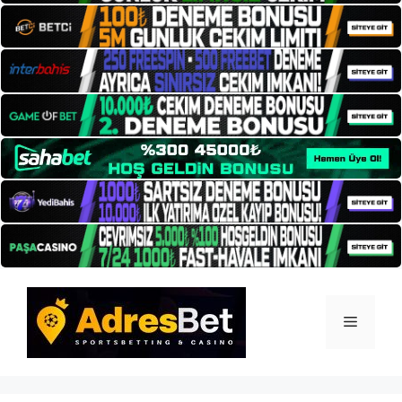
İçeriğe
atla
Menü