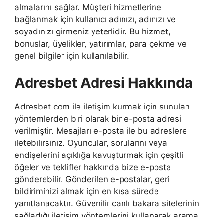
almalarını sağlar. Müşteri hizmetlerine
bağlanmak için kullanıcı adınızı, adınızı ve
soyadınızı girmeniz yeterlidir. Bu hizmet,
bonuslar, üyelikler, yatırımlar, para çekme ve
genel bilgiler için kullanılabilir.
Adresbet Adresi Hakkında
Adresbet.com ile iletişim kurmak için sunulan
yöntemlerden biri olarak bir e-posta adresi
verilmiştir. Mesajları e-posta ile bu adreslere
iletebilirsiniz. Oyuncular, sorularını veya
endişelerini açıklığa kavuşturmak için çeşitli
öğeler ve teklifler hakkında bize e-posta
gönderebilir. Gönderilen e-postalar, geri
bildiriminizi almak için en kısa sürede
yanıtlanacaktır. Güvenilir canlı bakara sitelerinin
sağladığı iletişim yöntemlerini kullanarak arama