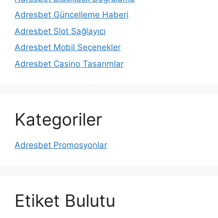
Adresbet Güncelleme Haberi
Adresbet Slot Sağlayıcı
Adresbet Mobil Seçenekler
Adresbet Casino Tasarımlar
Kategoriler
Adresbet Promosyonlar
Etiket Bulutu