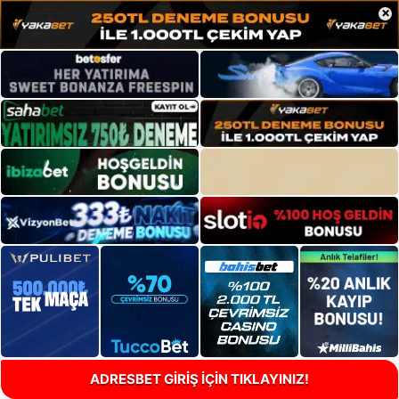
×
ADRESBET GİRİŞ İÇİN TIKLAYINIZ!