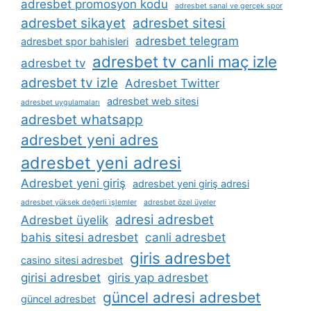
adresbet promosyon kodu
adresbet sanal ve gerçek spor
adresbet sikayet
adresbet sitesi
adresbet telegram
adresbet spor bahisleri
adresbet tv canli maç izle
adresbet tv
adresbet tv izle
Adresbet Twitter
adresbet web sitesi
adresbet uygulamaları
adresbet whatsapp
adresbet yeni adres
adresbet yeni adresi
Adresbet yeni giriş
adresbet yeni giriş adresi
adresbet yüksek değerli i̇şlemler
adresbet özel üyeler
adresi adresbet
Adresbet üyelik
bahis sitesi adresbet
canli adresbet
giris adresbet
casino sitesi adresbet
girisi adresbet
giris yap adresbet
güncel adresi adresbet
güncel adresbet