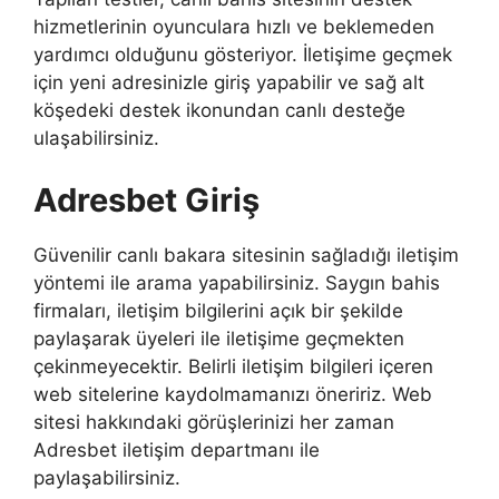
hizmetlerinin oyunculara hızlı ve beklemeden
yardımcı olduğunu gösteriyor. İletişime geçmek
için yeni adresinizle giriş yapabilir ve sağ alt
köşedeki destek ikonundan canlı desteğe
ulaşabilirsiniz.
Adresbet Giriş
Güvenilir canlı bakara sitesinin sağladığı iletişim
yöntemi ile arama yapabilirsiniz. Saygın bahis
firmaları, iletişim bilgilerini açık bir şekilde
paylaşarak üyeleri ile iletişime geçmekten
çekinmeyecektir. Belirli iletişim bilgileri içeren
web sitelerine kaydolmamanızı öneririz. Web
sitesi hakkındaki görüşlerinizi her zaman
Adresbet iletişim departmanı ile
paylaşabilirsiniz.