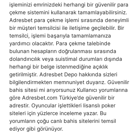
işleminizi emrinizdeki herhangi bir güvenilir para
çekme sistemini kullanarak tamamlayabilirsiniz.
Adresbet para çekme işlemi sırasında deneyimli
bir müşteri temsilcisi ile iletişime geçilebilir. Bir
temsilci, işlemi başarıyla tamamlamanıza
yardımcı olacaktır. Para çekme talebinde
bulunan hesapların doğrulanması sırasında
dolandırıcılık veya suistimal durumları dışında
herhangi bir belge istenmediğine açıklık
getirilmiştir. Adresbet Depo hakkında sizleri
bilgilendirmekten memnuniyet duyarız. Güvenilir
bahis sitesi mi arıyorsunuz Kullanıcı yorumlarına
göre Adresbet.com Türkiye’de güvenilir bir
adrestir. Oyuncular işlettikleri lisanslı poker
siteleri için yüzlerce inceleme yazar. Bu
yorumların çoğu canlı bahis sitelerini temsil
ediyor gibi görünüyor.