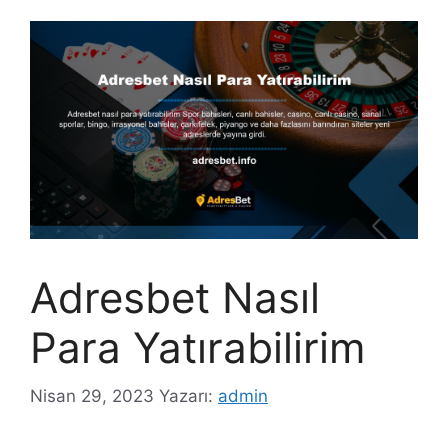
Adresbet Nasıl
Para Yatırabilirim
Nisan 29, 2023
Yazarı:
admin