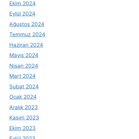
Ekim 2024
Eylül 2024
Ağustos 2024
Temmuz 2024
Haziran 2024
Mayıs 2024
Nisan 2024
Mart 2024
Şubat 2024
Ocak 2024
Aralık 2023
Kasım 2023
Ekim 2023
Eylül 2023