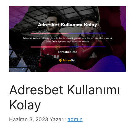
Adresbet Kullanımı
Kolay
Haziran 3, 2023
Yazarı:
admin