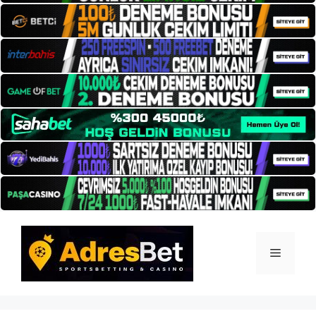
İçeriğe
atla
Menü