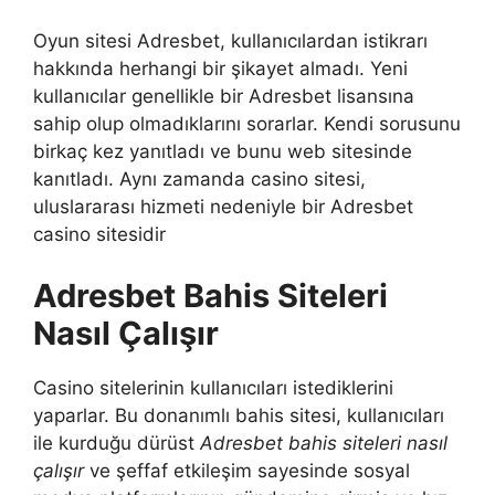
Oyun sitesi Adresbet, kullanıcılardan istikrarı
hakkında herhangi bir şikayet almadı. Yeni
kullanıcılar genellikle bir Adresbet lisansına
sahip olup olmadıklarını sorarlar. Kendi sorusunu
birkaç kez yanıtladı ve bunu web sitesinde
kanıtladı. Aynı zamanda casino sitesi,
uluslararası hizmeti nedeniyle bir Adresbet
casino sitesidir
Adresbet Bahis Siteleri
Nasıl Çalışır
Casino sitelerinin kullanıcıları istediklerini
yaparlar. Bu donanımlı bahis sitesi, kullanıcıları
ile kurduğu dürüst
Adresbet bahis siteleri nasıl
çalışır
ve şeffaf etkileşim sayesinde sosyal