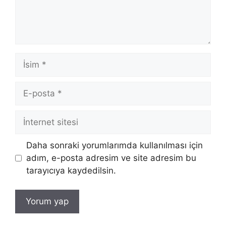
İsim
E-
posta
İnternet
sitesi
Daha sonraki yorumlarımda kullanılması için
adım, e-posta adresim ve site adresim bu
tarayıcıya kaydedilsin.