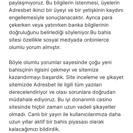
paylaşmıyoruz. Bu bilgilerin istenmesi, üyelerin
Adresbet ikinci bir üyeyi ve bir yetişkinin kaydını
engellemesiyle sonuçlanacaktır. Ayrıca para
çekerken veya yatırırken banka bilgilerinin
doğruluğunu belirlediği söyleniyor.Bu bahis
sitesi özellikle sosyal medyada onbinlerce
olumlu yorum almıştır.
Böyle olumlu yorumlar sayesinde çoğu yeni
bahisçinin ilgisini çekmeyi ve sitemize
kazandırmayı başardık. Site inceleme ve şikayet
sitemizde Adresbet ile ilgili tüm yazıları
derecelendiriyor ve olası sorunlara doğrudan
müdahale ediyoruz. Bu iyi donanımlı casino
sitesinde hiçbir zaman uzun vadeli şikayetler
olmadı. Canlı bir yayın ile kullanıcılarımıza daha
uzun yıllar aktif bir bahis piyasası olarak
kalacağımızı bildirdik.