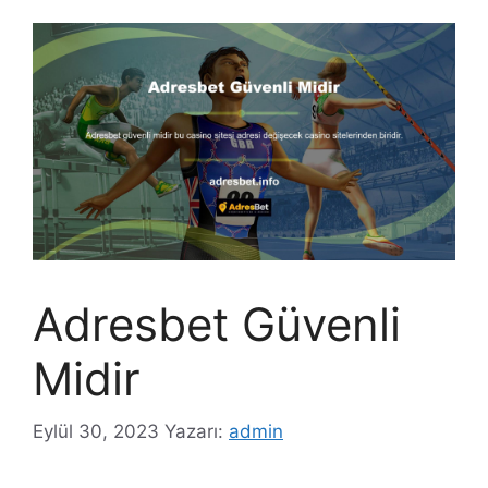
Adresbet Güvenli
Midir
Eylül 30, 2023
Yazarı:
admin