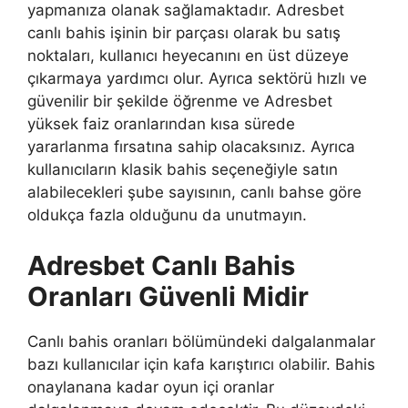
yapmanıza olanak sağlamaktadır. Adresbet
canlı bahis işinin bir parçası olarak bu satış
noktaları, kullanıcı heyecanını en üst düzeye
çıkarmaya yardımcı olur. Ayrıca sektörü hızlı ve
güvenilir bir şekilde öğrenme ve Adresbet
yüksek faiz oranlarından kısa sürede
yararlanma fırsatına sahip olacaksınız. Ayrıca
kullanıcıların klasik bahis seçeneğiyle satın
alabilecekleri şube sayısının, canlı bahse göre
oldukça fazla olduğunu da unutmayın.
Adresbet Canlı Bahis
Oranları Güvenli Midir
Canlı bahis oranları bölümündeki dalgalanmalar
bazı kullanıcılar için kafa karıştırıcı olabilir. Bahis
onaylanana kadar oyun içi oranlar