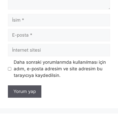
İsim
E-
posta
İnternet
sitesi
Daha sonraki yorumlarımda kullanılması için
adım, e-posta adresim ve site adresim bu
tarayıcıya kaydedilsin.