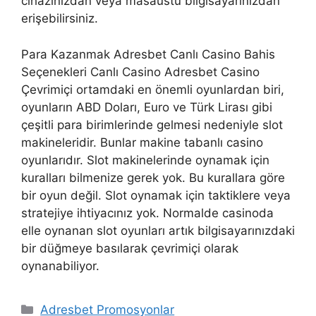
cihazınızdan veya masaüstü bilgisayarınızdan
erişebilirsiniz.
Para Kazanmak Adresbet Canlı Casino Bahis
Seçenekleri Canlı Casino Adresbet Casino
Çevrimiçi ortamdaki en önemli oyunlardan biri,
oyunların ABD Doları, Euro ve Türk Lirası gibi
çeşitli para birimlerinde gelmesi nedeniyle slot
makineleridir. Bunlar makine tabanlı casino
oyunlarıdır. Slot makinelerinde oynamak için
kuralları bilmenize gerek yok. Bu kurallara göre
bir oyun değil. Slot oynamak için taktiklere veya
stratejiye ihtiyacınız yok. Normalde casinoda
elle oynanan slot oyunları artık bilgisayarınızdaki
bir düğmeye basılarak çevrimiçi olarak
oynanabiliyor.
Kategoriler
Adresbet Promosyonlar