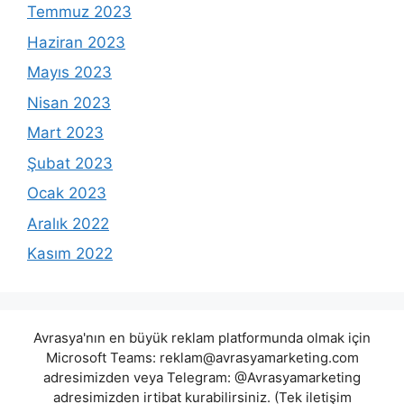
Temmuz 2023
Haziran 2023
Mayıs 2023
Nisan 2023
Mart 2023
Şubat 2023
Ocak 2023
Aralık 2022
Kasım 2022
Avrasya'nın en büyük reklam platformunda olmak için
Microsoft Teams:
reklam@avrasyamarketing.com
adresimizden veya Telegram: @Avrasyamarketing
adresimizden irtibat kurabilirsiniz. (Tek iletişim