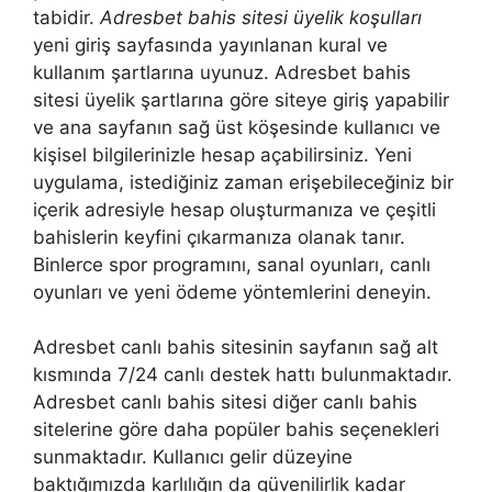
tabidir.
Adresbet bahis sitesi üyelik koşulları
yeni giriş sayfasında yayınlanan kural ve
kullanım şartlarına uyunuz. Adresbet bahis
sitesi üyelik şartlarına göre siteye giriş yapabilir
ve ana sayfanın sağ üst köşesinde kullanıcı ve
kişisel bilgilerinizle hesap açabilirsiniz. Yeni
uygulama, istediğiniz zaman erişebileceğiniz bir
içerik adresiyle hesap oluşturmanıza ve çeşitli
bahislerin keyfini çıkarmanıza olanak tanır.
Binlerce spor programını, sanal oyunları, canlı
oyunları ve yeni ödeme yöntemlerini deneyin.
Adresbet canlı bahis sitesinin sayfanın sağ alt
kısmında 7/24 canlı destek hattı bulunmaktadır.
Adresbet canlı bahis sitesi diğer canlı bahis
sitelerine göre daha popüler bahis seçenekleri
sunmaktadır. Kullanıcı gelir düzeyine
baktığımızda karlılığın da güvenilirlik kadar