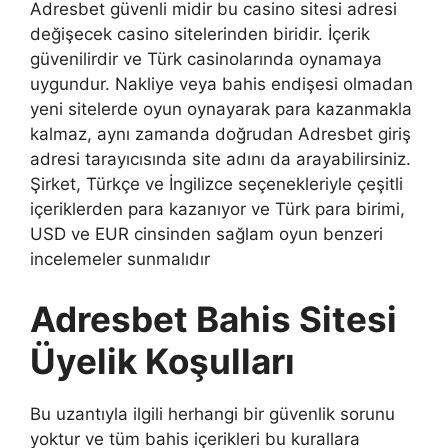
Adresbet güvenli midir bu casino sitesi adresi
değişecek casino sitelerinden biridir. İçerik
güvenilirdir ve Türk casinolarında oynamaya
uygundur. Nakliye veya bahis endişesi olmadan
yeni sitelerde oyun oynayarak para kazanmakla
kalmaz, aynı zamanda doğrudan Adresbet giriş
adresi tarayıcısında site adını da arayabilirsiniz.
Şirket, Türkçe ve İngilizce seçenekleriyle çeşitli
içeriklerden para kazanıyor ve Türk para birimi,
USD ve EUR cinsinden sağlam oyun benzeri
incelemeler sunmalıdır
Adresbet Bahis Sitesi
Üyelik Koşulları
Bu uzantıyla ilgili herhangi bir güvenlik sorunu
yoktur ve tüm bahis içerikleri bu kurallara