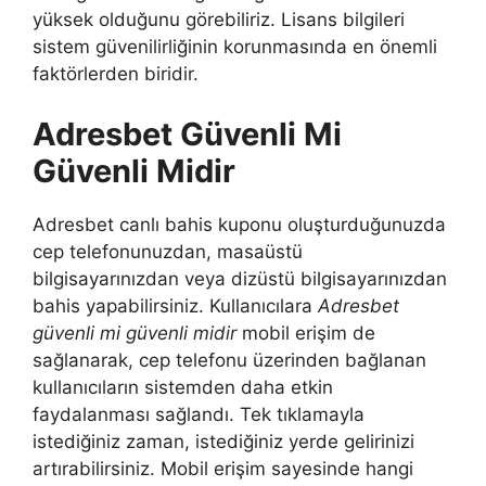
yüksek olduğunu görebiliriz. Lisans bilgileri
sistem güvenilirliğinin korunmasında en önemli
faktörlerden biridir.
Adresbet Güvenli Mi
Güvenli Midir
Adresbet canlı bahis kuponu oluşturduğunuzda
cep telefonunuzdan, masaüstü
bilgisayarınızdan veya dizüstü bilgisayarınızdan
bahis yapabilirsiniz. Kullanıcılara
Adresbet
güvenli mi güvenli midir
mobil erişim de
sağlanarak, cep telefonu üzerinden bağlanan
kullanıcıların sistemden daha etkin
faydalanması sağlandı. Tek tıklamayla
istediğiniz zaman, istediğiniz yerde gelirinizi
artırabilirsiniz. Mobil erişim sayesinde hangi